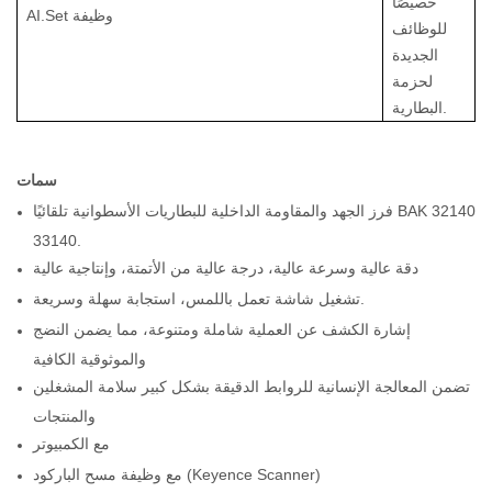
خصيصًا
AI.Set وظيفة
للوظائف
الجديدة
لحزمة
البطارية.
سمات
فرز الجهد والمقاومة الداخلية للبطاريات الأسطوانية تلقائيًا BAK 32140
33140.
دقة عالية وسرعة عالية، درجة عالية من الأتمتة، وإنتاجية عالية
تشغيل شاشة تعمل باللمس، استجابة سهلة وسريعة.
إشارة الكشف عن العملية شاملة ومتنوعة، مما يضمن النضج
والموثوقية الكافية
تضمن المعالجة الإنسانية للروابط الدقيقة بشكل كبير سلامة المشغلين
والمنتجات
مع الكمبيوتر
مع وظيفة مسح الباركود (Keyence Scanner)