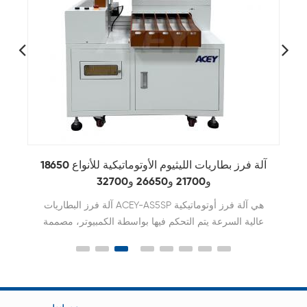
آلة فرز بطاريات الليثيوم الأوتوماتيكية للأنواع 18650
و21700 و26650 و32700
آلة فرز البطاريات ACEY-AS5SP هي آلة فرز أوتوماتيكية
عالية السرعة يتم التحكم فيها بواسطة الكمبيوتر، مصممة
لفرز دقيق وتتبع بيانات جهد الدائرة المفتوحة (OCV) وجهد
التيار المتردد (ACIR) للخلايا الأسطوانية مثل 18650
و21700 و26650 و32650 و32700. وبقدرة إنتاجية تصل
إلى 3200 قطعة/ساعة مع تكامل سلس مع نظام إدارة
عمليات التصنيع (MES)، توفر هذه الآلة حلاً مرنًا وجاهزًا