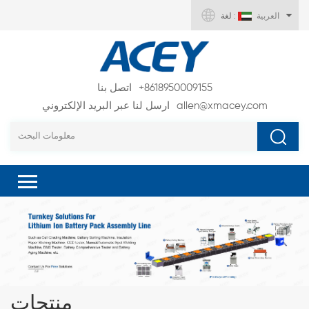
العربية
لغة :
+8618950009155
اتصل بنا
allen@xmacey.com
ارسل لنا عبر البريد الإلكتروني
منتجات