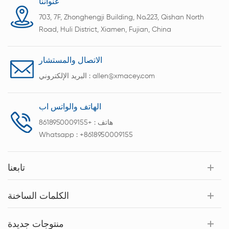
عنواننا
لمتطلبات الثورة الصناعية الرابعة لتجميع حزم البطاريات
703, 7F, Zhonghengji Building, No.223, Qishan North
بشكل احترافي.
Road, Huli District, Xiamen, Fujian, China
الاتصال والمستشار
allen@xmacey.com
البريد الإلكتروني :
الهاتف والواتس اب
هاتف :
+8618950009155
Whatsapp :
+8618950009155
تابعنا
الكلمات الساخنة
منتوجات جديدة