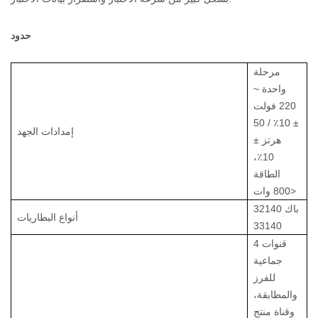
حدود
مرحلة
واحدة ~
220 فولت
± 10٪ / 50
إمدادات الجهد
هرتز ±
10٪،
الطاقة
<800 وات
باك 32140
أنواع البطاريات
33140
4 قنوات
جماعية
للفرز
والمطابقة،
وقناة منتج