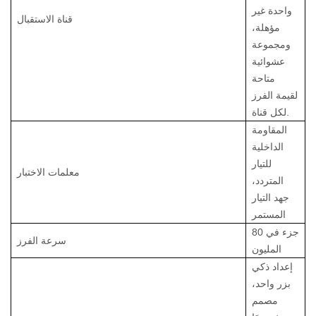
واحدة غير
قناة الاستقبال
مؤهلة،
ومجموعة
عشوائية
متاحة
لقيمة الفرز
لكل قناة.
المقاومة
الداخلية
للتيار
معلمات الاختبار
المتردد،
جهد التيار
المستمر
80 جزء في
سرعة الفرز
المليون
إعداد ذكي
بزر واحد،
مصمم