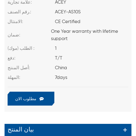
ACEY
علامة تجارية:
ACEY-AS10S
رقم الصنف.:
CE Certified
الامتثال:
One Year warranty with lifetime
ضمان:
support
1
الطلب (موك) :
T/T
دفع:
China
أصل المنتج:
7days
المهلة:
مطلوب الان
بيان المنتج