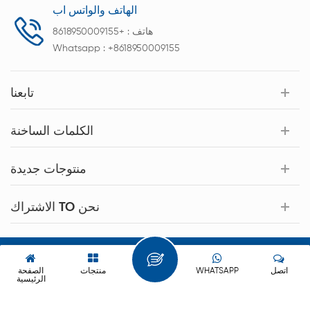
الهاتف والواتس اب
هاتف :
+8618950009155
Whatsapp :
+8618950009155
تابعنا
الكلمات الساخنة
منتوجات جديدة
الاشتراك TO نحن
حقوق النشر © 2026 Xiamen Acey New Energy Technology Co.,Ltd.
كل الحقوق محفوظة.
اتصل
WHATSAPP
منتجات
الصفحة
الرئيسية