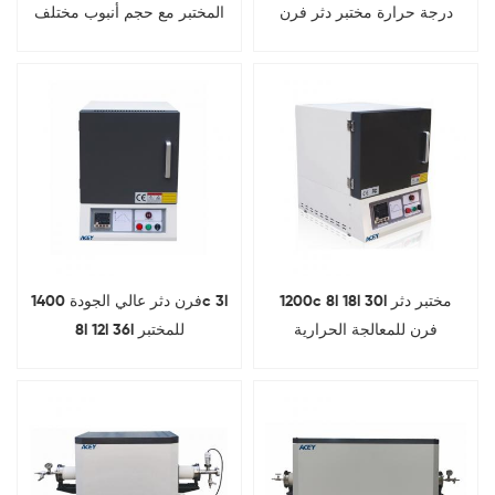
درجة حرارة مختبر دثر فرن
المختبر مع حجم أنبوب مختلف
1200c 8l 18l 30l مختبر دثر
فرن دثر عالي الجودة 1400c 3l
فرن للمعالجة الحرارية
8l 12l 36l للمختبر