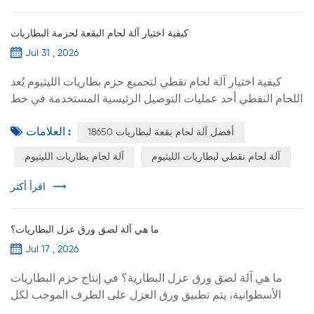
كيفية اختيار آلة لحام البقعة لحزمة البطاريات
Jul 31 , 2026
كيفية اختيار آلة لحام نقطي لتجميع حزم بطاريات الليثيوم يُعد
اللحام النقطي أحد عمليات التوصيل الرئيسية المستخدمة في خط
تجميع حزم بطاريات الليثيوم. بعد ترتيب الخلايا في التكوين
العلامات :
أفضل آلة لحام بقعة لبطاريات 18650
المطلوب على التوالي والتوازي، يجب لحام شرائح النيكل أو مواد
التوصيل الأخرى بأطراف الخلايا لتشكيل الدائرة الكهربائية.
آلة لحام نقطي لبطاريات الليثيوم
آلة لحام بطاريات الليثيوم
بالنسبة لمصنعي حزم البطاريات، يتطلب اختيار المعدات النظر
إلى ما هو أبعد من مجرد أقصى تيار لحام؛ حيث يجب مراع...
اقرأ أكثر
ما هي آلة لصق ورق عزل البطاريات؟
Jul 17 , 2026
ما هي آلة لصق ورق عزل البطارية؟ في إنتاج حزم البطاريات
الأسطوانية، يتم تطبيق ورق العزل على الطرف الموجب لكل
خلية قبل الفرز والتجميع واللحام. تساعد هذه الطبقة العازلة