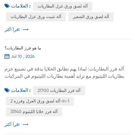
العلامات :
آلة لصق ورق عزل البطاريات
الصغيرة على فصل الطرف الموجب عن الأجزاء المعدنية
المحيطة وتقليل خطر التلامس العرضي أثناء المعالجة اللاحقة.
آلة لصق ورق الشعير
آلة تثبيت ورق عزل البطاريات
بالنسبة لخطوط الإنتاج التي تتعامل مع كميات كبيرة من خلايا
18650 و21700 و26650 و32700، يمكن أن يكون تطبيق الورق
اقرأ أكثر
يدويًا بطيئًا وغ...
ما هو فرز البطاريات؟
Jul 10 , 2026
آلة فرز البطاريات: لماذا يهم تطابق الخلايا بدقة في تصنيع حزم
بطاريات الليثيوم مع تزايد أهمية بطاريات الليثيوم في المركبات
الكهربائية (EVs)، وأنظمة تخزين الطاقة (ESS)، والأدوات الكهربائية،
العلامات :
آلة فرز البطاريات 21700
والإلكترونيات الاستهلاكية، والطائرات المسيرة، تعتمد جودة حزمة
البطارية ليس فقط على جودة الخلايا، بل أيضًا على مدى تطابق
آلة لصق ورق العزل وفرزه 2-In-1
الخلايا الفردية. حتى الخلايا من دفعة الإنتاج نفسها يمكن أن تختلف
آلة فرز خلايا الليثيوم 33140
قليلًا في الجهد والمقاومة ا...
اقرأ أكثر