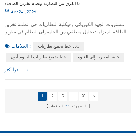
ما الفرق بين البطارية ونظام تخزين الطاقة؟
Apr 24 , 2026
مستويات الجهد الكهربائي وهيكلية البطاريات في أنظمة تخزين
الطاقة المنزلية: تحليل منطقي من الخلية إلى النظام في تطوير
وتشغيل منتجات تخزين الطاقة المنزلية، غالبًا ما يُخلط بين
العلامات :
خط تجميع بطاريات ESS
مفهومي تسلسل الجهد وبنية حزمة البطاريات. تتناول هذه المقالة
وحدة بطارية منزلية عالية الجهد كمثال، وتُحلل التسلسل الهرمي
خلية البطارية إلى العبوة
خط تجميع بطاريات الليثيوم أيون
الكامل - بدءًا من الخلية، مرورًا بالوحدة، وحزمة البطاريات،
وصولًا إلى النظام - لتوضيح المنطق الكامن وراء تك...
اقرأ أكثر
1
2
3
...
20
ما مجموعه
20
الصفحات