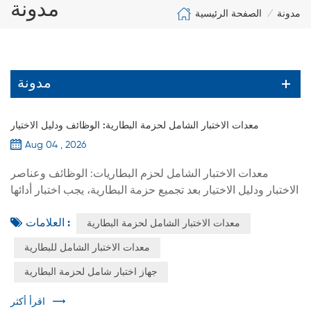
مدونة
الصفحة الرئيسية
مدونة
/
مدونة
معدات الاختبار الشامل لحزمة البطارية: الوظائف ودليل الاختيار
Aug 04 , 2026
معدات الاختبار الشامل لحزم البطاريات: الوظائف وعناصر
الاختبار ودليل الاختيار بعد تجميع حزمة البطارية، يجب اختبار أدائها
الكهربائي ووظائف الحماية فيها لتحديد ما إذا كان المنتج يستوفي
العلامات :
معدات الاختبار الشامل لحزمة البطارية
المعايير المحددة ومتطلبات الإنتاج. لا يثبت جهد الدائرة المفتوحة
الطبيعي وحده أن حزمة البطارية تعمل بشكل صحيح. فقد تظل
معدات الاختبار الشامل للبطارية
الحزمة تعاني من مقاومة داخلية مفرطة، أو أداء شحن أو تفريغ
جهاز اختبار شامل لحزمة البطارية
غير مستقر، أو قيم حماية من التيار الزائد غ...
اقرأ أكثر