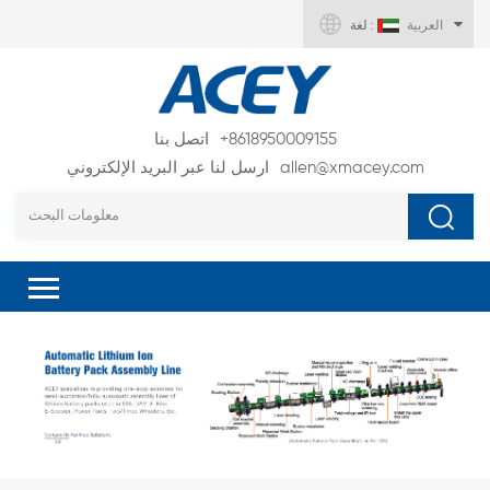
العربية
لغة :
+8618950009155
اتصل بنا
allen@xmacey.com
ارسل لنا عبر البريد الإلكتروني