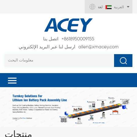
العربية
لغة :
+8618950009155
اتصل بنا
allen@xmacey.com
ارسل لنا عبر البريد الإلكتروني
منتجات