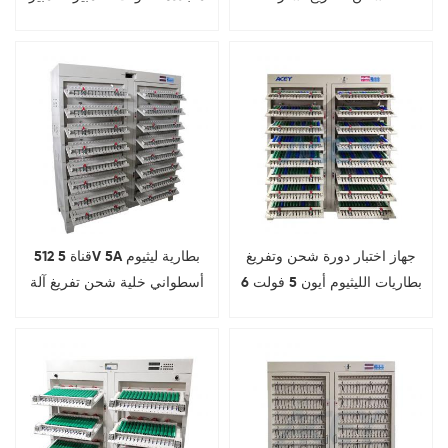
لبطاريات 18650-32700
جهاز اختبار دورة شحن وتفريغ
512 قناة 5V 5A بطارية ليثيوم
بطاريات الليثيوم أيون 5 فولت 6
أسطواني خلية شحن تفريغ آلة
أمبير، متوافق مع بطاريات
الاختبار
18650 و21700 و26650
و32700