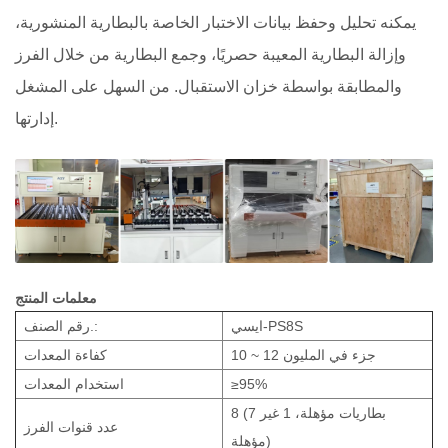
يمكنه تحليل وحفظ بيانات الاختبار الخاصة بالبطارية المنشورية،
وإزالة البطارية المعيبة حصريًا، وجمع البطارية من خلال الفرز
والمطابقة بواسطة خزان الاستقبال. من السهل على المشغل
إدارتها.
معلمات المنتج
ايسي-PS8S
رقم الصنف.:
10 ~ 12 جزء في المليون
كفاءة المعدات
≥95%
استخدام
المعدات
8 (7 بطاريات مؤهلة، 1 غير
عدد قنوات الفرز
مؤهلة)