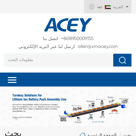
العربية
لغة :
+8618950009155
اتصل بنا
allen@xmacey.com
ارسل لنا عبر البريد الإلكتروني
بحث
الصفحة الرئيسية
بحث
/