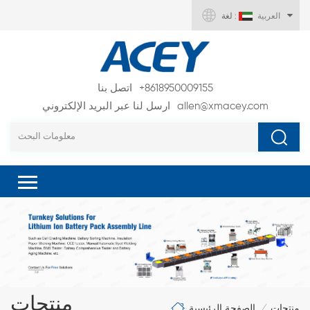
العربية
لغة :
+8618950009155
اتصل بنا
allen@xmacey.com
ارسل لنا عبر البريد الإلكتروني
منتجات
الصفحة الرئيسية
منتجات
/