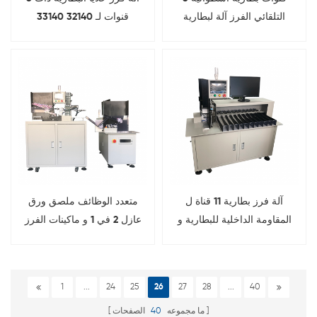
التلقائي الفرز آلة لبطارية
قنوات لـ 32140 33140
الليثيوم
آلة فرز بطارية 11 قناة ل
متعدد الوظائف ملصق ورق
المقاومة الداخلية للبطارية و
عازل 2 في 1 و ماكينات الفرز
اختبار الجهد
تجميع حزمة البطارية
1
...
24
25
26
27
28
...
40
ما مجموعه
40
الصفحات