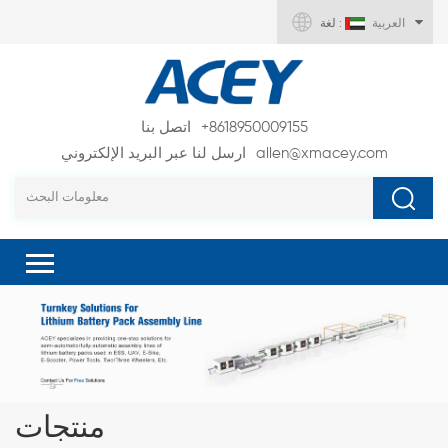
العربية
لغة :
+8618950009155
اتصل بنا
allen@xmacey.com
ارسل لنا عبر البريد الإلكتروني
منتجات