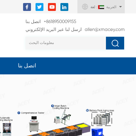
العربية
لغة :
+8618950009155
اتصل بنا
allen@xmacey.com
ارسل لنا عبر البريد الإلكتروني
اتصل بنا