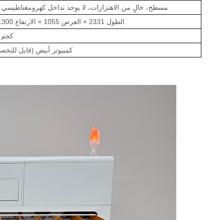
مسطح، خالٍ من الاهتزازات، لا يوجد تداخل كهرومغناطيسي 
الطول 2331 × العرض 1055 × الارتفاع 1300 مم
246 كجم
كمبيوتر أبيض (قابل للتخص