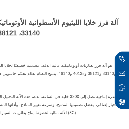
33140، 38121، 40135، 46140
و33140 و38121 و40135 و46140. يدمج النظام
بقدرة إنتاجية تصل إلى 3200 خلية في الساعة، تدعم هذه 
الآلة مثالية لخطوط إنتاج بطاريات السيارات الكهربائية، وبطاريات تخزين الطاقة، وحزم بطاريات الليثيوم ثلاثية المكونات (3C).