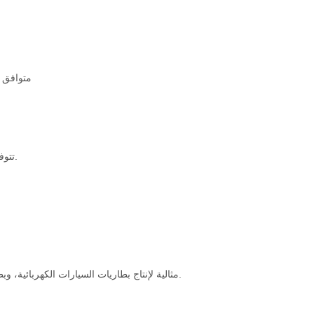
متوافق م
تتوفر وظائف مسح رمز الاستجابة السريعة والباركود والمسح الجانبي (اختياري).
مثالية لإنتاج بطاريات السيارات الكهربائية، وبطاريات أنظمة تخزين الطاقة، وحزم بطاريات الأجهزة الإلكترونية الاستهلاكية.