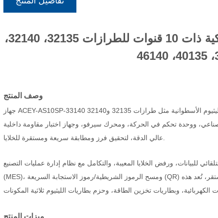
تفاصيل المنتج
آلة فرز خلايا الليثيوم الأسطوانية الأوتوماتيكية ذات 10 قنوات للطرازات 32135، 32140،
وصف المنتج
جهاز ACEY-AS10SP-33140 هو آلة فرز بطاريات أوتوماتيكية عالية الدقة، مصممة خصيصًا لخلايا الليثيوم الأسطوانية مثل طرازات 32135 و32140
 نظام تحكم حاسوبي صناعي، ووحدة تحكم في الحركة، ومحرك سيرفو، وجهاز اختبار مقاومة داخلية
عالي الدقة، لتحقيق فرز ومطابقة سريعة ومستقرة للخلايا.
الآلة التحليل التلقائي للبيانات، ورفض الخلايا المعيبة، والتكامل مع نظام إدارة عمليات التصنيع
(MES)، ومسح الرموز الشريطية/رموز الاستجابة السريعة (QR) كخيار إضافي. بفضل تصميمها المدمج، وسرعة تغيير النماذج، وأدائها المستقر، تُعد هذه
ميزات المنتج