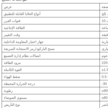
صفة
غرض
أنواع الخلايا القابلة للتطبيق
ت
قنوات الفرز
الطاقة الإنتاجية
وقت التغيير
ارية
جهاز اختبار المقاومة الداخلية
اري
مسح الباركود/رمز الاستجابة السريعة
عوم
اتصالات نظام إدارة التصنيع
مزود الطاقة
القوة الكاملة
ضغط الهواء
درجة الحرارة المحيطة
≤9
رطوبة
مستوى الضوضاء
باشر
نوع التأريض