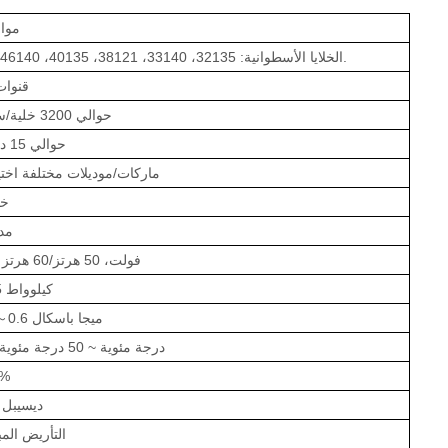
موا
الخلايا الأسطوانية: 32135، 33140، 38121، 40135، 46140، إلخ.
10 قنوا
حوالي 3200 خلية/ساعة
حوالي 15 دقيقة
ماركات/موديلات مختلفة اختي
خي
مد
220 فولت، 50 هرتز/60 هرتز
≤1.5 كيلوواط
0.5～0.6 ميجا باسكال
-30 درجة مئوية ~ 50 درجة مئوية
0%
≤80 ديسيبل
التأريض الم