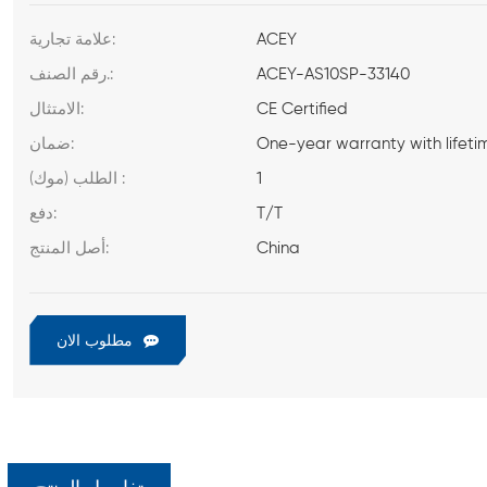
ACEY
علامة تجارية:
ACEY-AS10SP-33140
رقم الصنف.:
CE Certified
الامتثال:
One-year warranty with lifeti
ضمان:
1
الطلب (موك) :
T/T
دفع:
China
أصل المنتج:
مطلوب الان