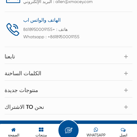
allen@xmacey.com
البريد الإلكتروني :
الهاتف والواتس اب
هاتف :
+8618950009155
Whatsapp :
+8618950009155
تابعنا
الكلمات الساخنة
منتوجات جديدة
الاشتراك TO نحن
حقوق النشر © 2026 Xiamen Acey New Energy Technology Co.,Ltd.
كل الحقوق محفوظة.
اتصل
WHATSAPP
منتجات
الصفحة