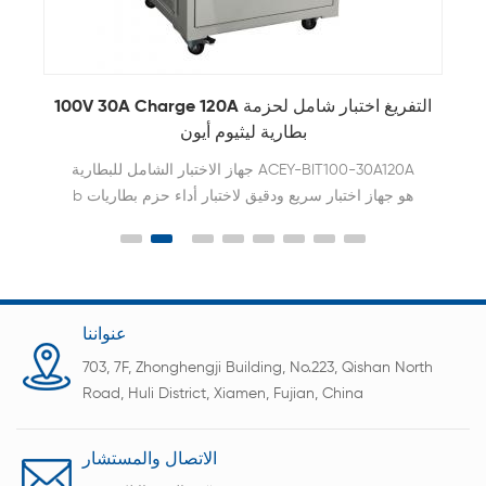
جهاز اختبار شامل لشحن بطاريات الليثيوم 120 فولت
50 أمبير وتفريغ 200 أمبير
جهاز اختبار البطارية الشامل ACEY-BIT120-50A200A
هو جهاز إلكتروني دقيق ومتكامل للغاية يستخدم لإجراء
تقييم شامل للأداء والتحقق من الجودة وتحليل الحالة على
اللي
مجموعات البطاريات (مثل مجموعات بطاريات الليثيوم
ومجموعات بطاريات الرصاص الحمضية وما إلى ذلك).
عنواننا
703, 7F, Zhonghengji Building, No.223, Qishan North
Road, Huli District, Xiamen, Fujian, China
الاتصال والمستشار