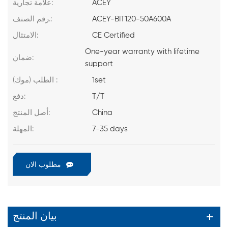
ACEY
علامة تجارية:
ACEY-BIT120-50A600A
رقم الصنف.:
CE Certified
الامتثال:
One-year warranty with lifetime
ضمان:
support
1set
الطلب (موك) :
T/T
دفع:
China
أصل المنتج:
7-35 days
المهلة:
مطلوب الان
بيان المنتج