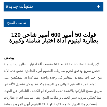
منتجات جديدة
تفاصيل المنتج
120 فولت 50 أمبير 600 أمبير شاحن
بطارية ليثيوم
أداة اختبار شاملة وكبيرة
وصف
صُممت آلة اختبار البطاريات الشاملة ACEY-BIT120-50A200A لإجراء
فحص سريع ودقيق لحزم بطاريات الليثيوم أيون الجاهزة. تجمع هذه الآلة
بين اختبارات متعددة المعايير في وحدة واحدة، مما يُساعد المصنّعين على
إتمام عملية التحقق النهائي من الجودة بكفاءة. يمكن تشغيل الآلة عن
طريق مسح الباركود بالأشعة تحت الحمراء أو الكشف التلقائي عن الجهد،
مما يُحسّن مرونة سير العمل وإمكانية التتبع. وهي مناسبة لحزم بطاريات
الليثيوم أيون المزودة بمنافذ CH+ وP+ وCH- وP-. يُستخدم هذا الجهاز