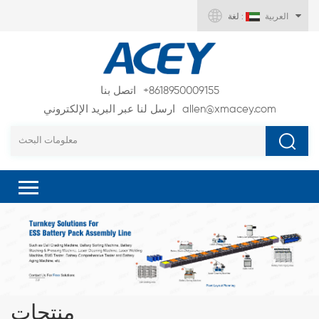
العربية
لغة :
+8618950009155
اتصل بنا
allen@xmacey.com
ارسل لنا عبر البريد الإلكتروني
منتجات