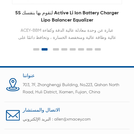
6S بطارية ليثيوم أيون دائرة الموازن النشطة لتخزين
حزم البطارية
izer
موازن البطارية ACEY يمكن أن يحافظ على فرق الجهد
لكل خلية في غضون 10mv. إطالة عمر البطارية 2-3
عالية وطاقة عالية
البطارية ، وتنش
أداء الب
عنواننا
703, 7F, Zhonghengji Building, No.223, Qishan North
Road, Huli District, Xiamen, Fujian, China
الاتصال والمستشار
allen@xmacey.com
البريد الإلكتروني :