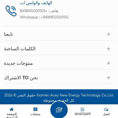
الهاتف والواتس اب
هاتف :
+8618950009155
Whatsapp :
+8618950009155
تابعنا
الكلمات الساخنة
منتوجات جديدة
الاشتراك TO نحن
حقوق النشر © 2026 Xiamen Acey New Energy Technology Co.,Ltd.
كل الحقوق محفوظة.
اتصل
WHATSAPP
منتجات
الصفحة
الرئيسية