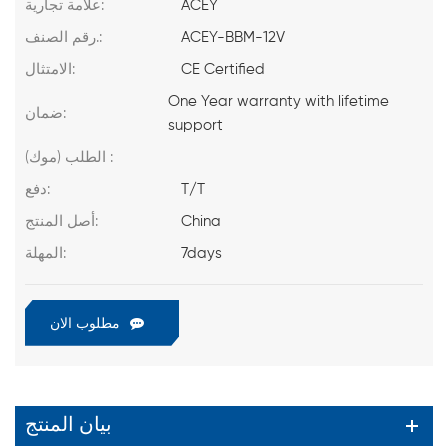
ACEY
علامة تجارية:
ACEY-BBM-12V
رقم الصنف.:
CE Certified
الامتثال:
One Year warranty with lifetime
ضمان:
support
الطلب (موك) :
T/T
دفع:
China
أصل المنتج:
7days
المهلة:
مطلوب الان
بيان المنتج