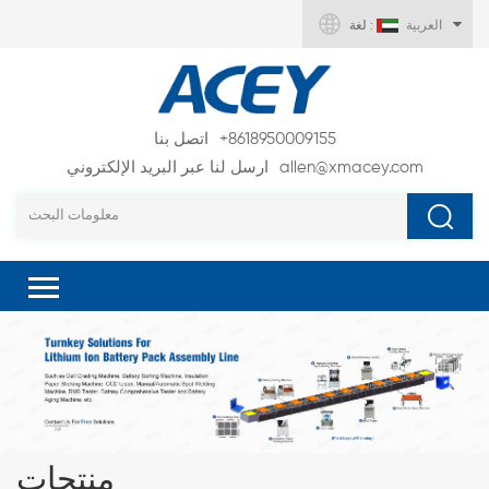
العربية
لغة :
+8618950009155
اتصل بنا
allen@xmacey.com
ارسل لنا عبر البريد الإلكتروني
منتجات