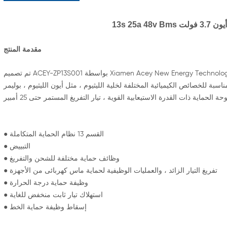
3.7 فولت
مقدمة المنتج
تم تصميم ACEY-ZP13S001 بواسطة Xiamen Acey New Energy Technology Co. ، Ltd. ، وهي لوحة حماية ذات منفذ واحد لـ 13 حزمة بطارية من
ناسبة للخصائص الكيميائية المختلفة لخلية الليثيوم ، مثل أيون الليثيوم ، بوليمر
● القسم 13 نظام الحماية المتكاملة
● التبييض
● وظائف حماية مختلفة للشحن والتفريغ
● تفريغ التيار الزائد ، والعمليات الوظيفية لحماية ماس كهربائى من الأجهزة
● وظيفة حماية درجة الحرارة
● استهلاك تيار ثابت منخفض للغاية
● إسقاط وظيفة حماية الخط