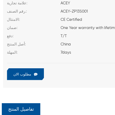
ACEY
علامة تجارية:
ACEY-ZP13S001
رقم الصنف.:
CE Certified
الامتثال:
One Year warranty with lifeti
ضمان:
T/T
دفع:
China
أصل المنتج:
7days
المهلة:
مطلوب الان
تفاصيل المنتج