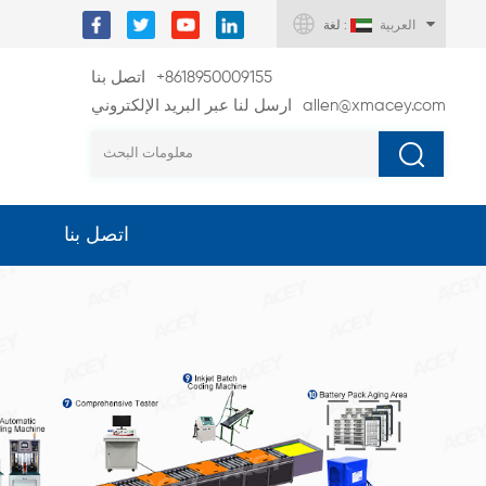
العربية
لغة :
+8618950009155
اتصل بنا
allen@xmacey.com
ارسل لنا عبر البريد الإلكتروني
اتصل بنا