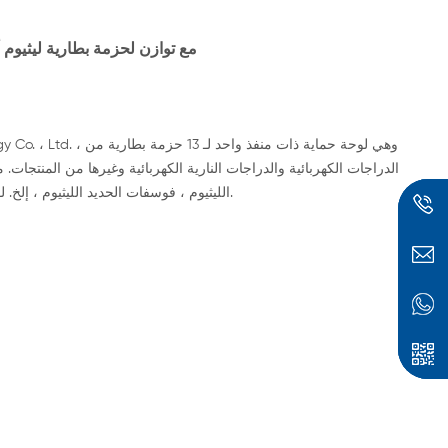
13s 25a 48v Bms مع توازن لحزمة بطارية ليثيوم أيون 
الدراجات الكهربائية والدراجات النارية الكهربائية وغيرها من المنتجات. م
الليثيوم ، فوسفات الحديد الليثيوم ، إلخ. لوحة الحماية ذات القدرة الاستيعابية القوية ، تيار التفريغ المستمر حتى 25 أمبير.