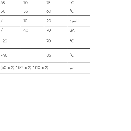
65
70
75
℃
50
55
60
℃
السيد
20
10
/
/
40
70
uA
-20
70
℃
-40
85
℃
مم
(60 ± 2) * (52 ± 2) * (10 ± 2)