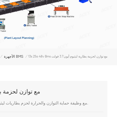
الأجهزة BMS
13s 25a 48v Bms مع توازن لحزمة بطارية ليثيوم أيون 3.7 فولت
/
/
13s 25a 48v Bms مع توازن لحزم
لحزم بطاريات ليثيوم أيون 3.7 فولت.
ACEY-ZP13S001 عبارة عن 13S 30A 48V bms مع
وظيفة حماية التوازن والحرارة