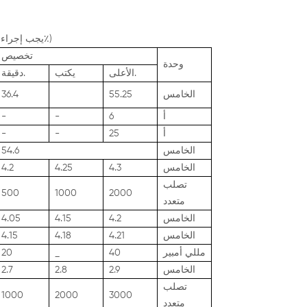
(يجب إجراء الاختبار في غرفة بدرجة حرارة 25 ± 2 درجة مئوية ورطوبة نسبية 65 +/- 20٪)
تخصيص
وحدة
الأعلى.
يكتب
دقيقة.
الخامس
55.25
36.4
أ
6
-
-
أ
25
-
-
الخامس
54.6
الخامس
4.3
4.25
4.2
تصلب
500
1000
2000
متعدد
الخامس
4.2
4.15
4.05
الخامس
4.21
4.18
4.15
مللي أمبير
40
_
20
الخامس
2.9
2.8
2.7
تصلب
1000
2000
3000
متعدد