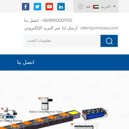
العربية
لغة :
+8618950009155
اتصل بنا
allen@xmacey.com
ارسل لنا عبر البريد الإلكتروني
اتصل بنا