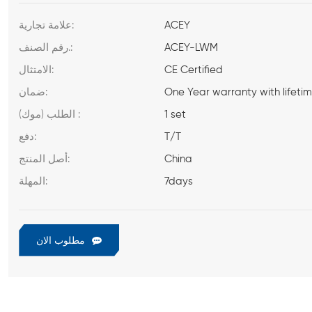
ACEY
علامة تجارية:
ACEY-LWM
رقم الصنف.:
CE Certified
الامتثال:
One Year warranty with lifeti
ضمان:
1 set
الطلب (موك) :
T/T
دفع:
China
أصل المنتج:
7days
المهلة:
مطلوب الان