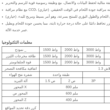
لأخطاء، يمكنه مراقبة جودة اللحام في الوقت الحقيقي. (خياري)
اللحام والطول البؤري للمنتج بسرعة، وهو أمر بسيط ومريح للبدء. (خياري)
ليزر تحافظ دائمًا على حالة درجة حرارة ثابتة، مما يحسن جودة اللحام ويطيل
عمر خدمة الآلة.
معلمات التكنولوجيا
3000 واط
2000 واط
1500 واط
_
نموذج
3000 واط
2000 واط
1500 واط
طاقة مخرجات الليزر
3000 واط
2000 واط
1500 واط
قوة
الجلفانومتر
فلاش
اتفاقية مكافحة التصحر
طبقة واحدة
شفرة نفخ الهواء
3P
2 ص
1.5 ص
آلة التبريد
800 ملم
X
المحور
600 ملم
المحور
ص
400 ملم
Z
المحور
كرر دقة تحديد المواقع