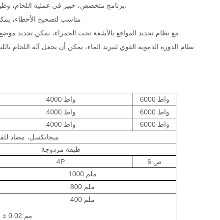
برنامج متخصص، خبير في عملية اللحام، وظيفة مثالية لحفظ البيانات والاتصال، مع وظيفة رسومية قوية للرسم والتحرير.
مع نظام مراقبة CCD، مناسب لتصحيح ا
مع نظام تحديد المواقع بالأشعة تحت الحمراء، يمكن تحديد موضع 
نظام الدورة الدموية القوي لتبريد الماء، يمكن أن يجعل آلة اللحام بال
6000 واط
4000 واط
6000 واط
4000 واط
6000 واط
4000 واط
1.3 ميجابكسل، مضاد لل
طبقة مزدوجة
6 ص
4P
ملم
1000
ملم
800
400 ملم
± 0.02 مم