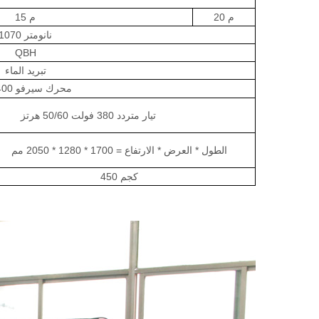
20 م
15 م
1070 نانومتر
QBH
تبريد الماء
محرك سيرفو
400 وا
تيار متردد 380 فولت 50/60 هرتز
الطول * العرض * الارتفاع = 1700 * 1280 * 2050 مم
450 كجم