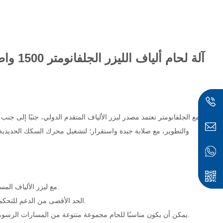
آلة لحام ألياف الليزر الجلفانومتر 1500 واط 2000 واط 3000 واط 4000 واط 6000 واط
والتطوير، مع صلابة جيدة واستقرار؛ لتشغيل محرك السكك الحديدية ب
مع ليزر الألياف المستمر عالي الطاقة، طاقة كافية، سرعة عالية، دقة عالية، جودة لحام مستقرة.
الحد الأقصى من الدعم للتحكم في الحركة بستة محاور، يمكن ربطه بالخط التلقائي، أو التشغيل المستقل.
تكوين الجلفانومتر عالي الطاقة، مع منصة الحركة العملاقة XY، يمكن أن يكون مناسبًا للحام مجموعة متنوعة من المسارات الرسومية المعقدة.