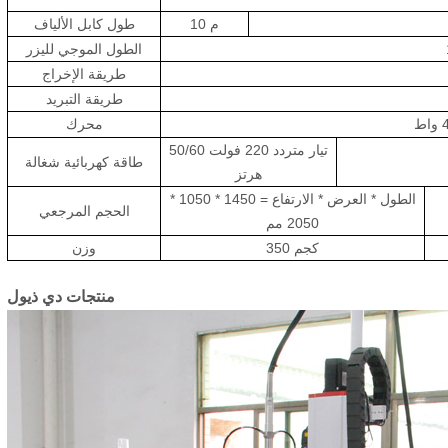
10 م
طول كابل الألياف
الطول الموجي لليزر
طريقة الإخراج
طريقة التبريد
ط
محرك
تيار متردد 220 فولت 50/60
طاقة كهربائية شغالة
هرتز
الطول * العرض * الارتفاع = 1450 * 1050 *
الحجم المرجعي
2050 مم
350 كجم
وزن
منتجات
دي
ذيول