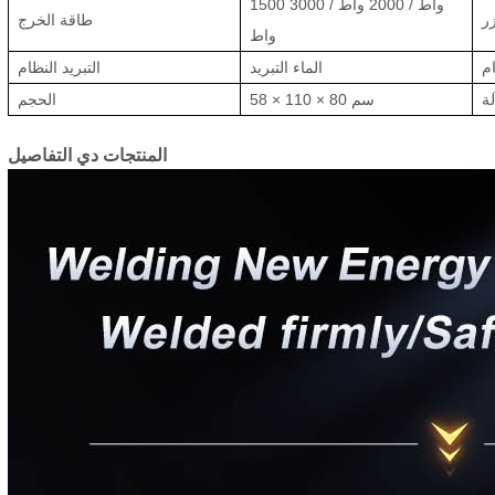
1500 واط / 2000 واط / 3000
ر
طاقة الخرج
واط
م
الماء
التبريد
التبريد
النظام
لة
58 × 110 × 80 سم
الحجم
المنتجات
دي
التفاصيل