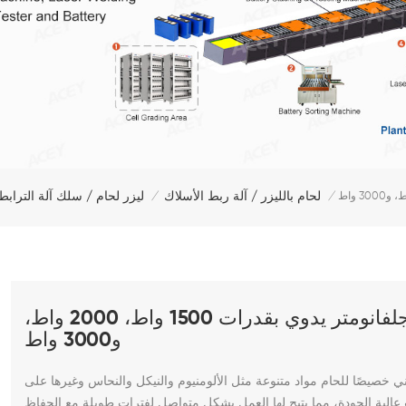
لحام بالليزر / آلة ربط الأسلاك
ليزر لحام / سلك آلة الترابط
/
/
ماكينة لحام ليزر الألياف 3 في 1، مزودة بجلفانومتر يدوي بقدرات 1500 واط، 2000 واط،
و3000 واط
ي خصيصًا للحام مواد متنوعة مثل الألومنيوم والنيكل والنحاس وغيرها على
الية الجودة، مما يتيح لها العمل بشكل متواصل لفترات طويلة مع الحفاظ