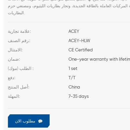
ة المركبات العاملة بالطاقة الجديدة، وتجار بطاريات الليثيوم، ومصنعي حزم
البطاريات.
ACEY
علامة تجارية:
ACEY-HLW
رقم الصنف.:
CE Certified
الامتثال:
One-year warranty with lifeti
ضمان:
1 set
الطلب (موك) :
T/T
دفع:
China
أصل المنتج:
7-35 days
المهلة:
مطلوب الان