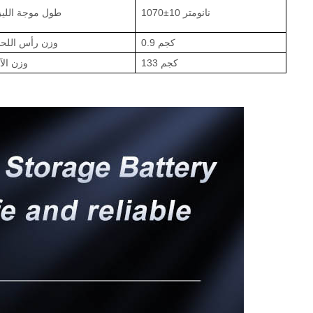
1070±10 نانومتر
طول موجة الليز
0.9 كجم
وزن رأس اللحا
133 كجم
وزن الآ