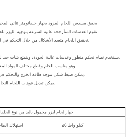
يحقق مسدس اللحام المزود بجهاز جلفانومتر ثنائي المحور 
تقوم العدسات المتأرجحة عالية السرعة بتوجيه الليزر للحام. سرعة اللحام أسرع من الطريقة التقليدية، مما يحسن كفاءة الإنتاج.
تحقيق اللحام متعدد الأشكال من خلال التحكم في البرنامج، والتكيف بمرونة مع متطلبات اللحام للأشكال المعقدة المختلفة.
يستخدم نظام تحكم متطور وعدسات عالية الجودة، ويتمتع بثبات جيد للغاية، ويمكنه العمل بشكل مستمر لفترة طويلة مع جودة لحام مستقرة.
فولاذ التنجستن، سبائك الألومنيوم، إلخ.
وهو مناسب للحام وقطع مختلف المواد المعدن
تختلف فعالية اللحام باختلاف مواد اللحام.
يمكن ضبط شكل موجة طاقة الخرج والتحكم في 
يمكن تبديل فوهات اللحام النحاسية المختلفة مما يساعد على لحام المواد ذات الأشكال الخاصة بسهولة.
جهاز لحام ليزر محمول باليد من نوع الجلفا
≤6 كيلو واط
استهلاك الطاق