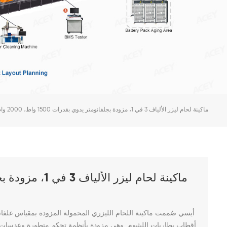
ماكينة لحام ليزر الألياف 3 في 1، مزودة بجلفانومتر يدوي بقدرات 1500 واط، 2000 واط، و3000 واط
أيسي
صُممت ماكينة اللحام الليزري المحمولة المزودة بمقياس غلفان
أقطاب بطاريات الليثيوم. وهي مزودة بأنظمة تحكم متطورة وعدسات ع