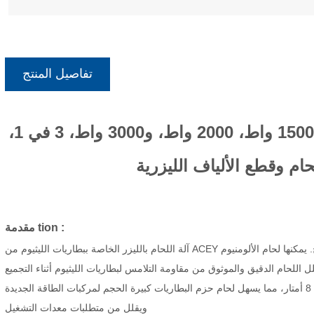
تفاصيل المنتج
ماكينة لحام ليزرية يدوية للمعادن بقدرات 1500 واط، 2000 واط، و3000 واط، 3 في 1،
حام وقطع الألياف الليزرية
:
tion
مقدمة
آلة اللحام بالليزر الخاصة ببطاريات الليثيوم من ACEY تتكيف مع اللحام اليدوي المزود بجهاز جلفانومتر ثنائي المحور مدمج. يمكنها لحام الألومنيوم
 اللحام الدقيق والموثوق من مقاومة التلامس لبطاريات الليثيوم أثناء التجميع
ويحسن من إنتاجية وأداء حزم بطاريات الليثيوم. تحتوي على كابل بطول 8 أمتار، مما يسهل لحام حزم البطاريات كبيرة الحجم لمركبات الطاقة الجديدة
ويقلل من متطلبات معدات التشغيل