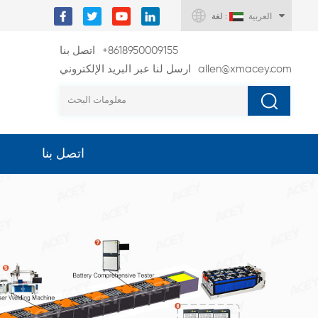
العربية
لغة :
+8618950009155
اتصل بنا
allen@xmacey.com
ارسل لنا عبر البريد الإلكتروني
اتصل بنا