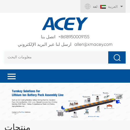
العربية
لغة :
+8618950009155
اتصل بنا
allen@xmacey.com
ارسل لنا عبر البريد الإلكتروني
منتجات