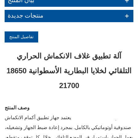
بيان المنتج
منتجات جديدة
تفاصيل المنتج
آلة تطبيق غلاف الانكماش الحراري
التلقائي لخلايا البطارية الأسطوانية 18650
21700
وصف المنتج
يعتمد جهاز تطبيق أكمام الانكماش ACEY-ASM-1 نظام تغذية
صندوقية أوتوماتيكي بالكامل. بمجرد إعادة ضبط الجهاز وتشغيله،
يعمل الجهاز باستمرار في الوضع التلقائي. خلال كل توقف متقطع،