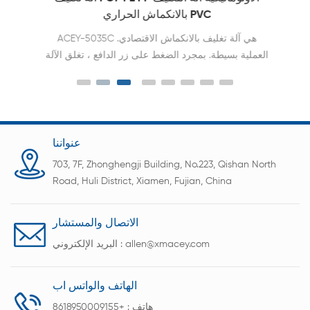
بالانكماش الحراري PVC
ACEY-5035C هي آلة تغليف بالانكماش الاقتصادي.
العملية بسيطة. بمجرد الضغط على زر الدافع ، تغلق الآلة
تلقائيًا ثم تدخل المنتجات في آلة التغليف بالانكماش.
تستخدم الماكينة على نطاق واسع في المشروبات ،
والمواد الكيميائية اليومية ، ومواد البناء ، والأطعمة مع
صينية الورق أو بدون صينية الورق وما إلى ذلك ، كما
يمكن استخدامها للأجهزة الكهربائية ، وقطع غيار السيارات
عنواننا
، والأثاث ، والأرضيات وغيرها من أغلفة الانكماش الفردية
703, 7F, Zhonghengji Building, No.223, Qishan North
أو الجماعية.
Road, Huli District, Xiamen, Fujian, China
الاتصال والمستشار
allen@xmacey.com
البريد الإلكتروني :
الهاتف والواتس اب
هاتف :
+8618950009155