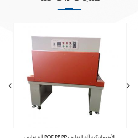
آلة تغليف POF PE PP الأوتوماتيكية آلة التغليف