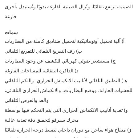
الصينية، ترتفع تلقائيًا، وتُزال الصينية الفارغة يدويًا وتُستبدل بأخرى
فارغة.
سمات
أ) آلية تحميل أوتوماتيكية لتحميل صناديق كاملة من البطاريات
ب) رف التفريغ التلقائي للتفريغ التلقائي
ج) مستشعر ضوئي كهربائي للكشف عن وجود البطاريات
د) الذاكرة التلقائية للمساحات الفارغة
هـ) التطبيق التلقائي لأنابيب الانكماش الحراري، واللكم التلقائي
للحشيات العازلة، ووضع البطاريات، والانكماش الحراري التلقائي،
والعد والعرض التلقائي
و) تغذية أنابيب الانكماش الحراري التي يتم التحكم فيها بواسطة
محرك سيرفو لتحقيق دقة تغذية عالية
ز) منفاخ هواء ساخن مع دوران داخلي لضبط درجة الحرارة تلقائيًا