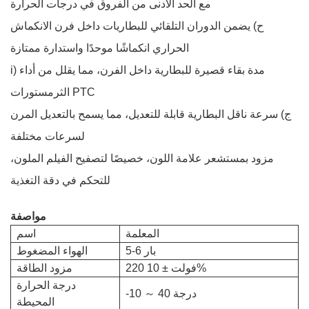
مع الحد الأدنى من الفروق في درجات الحرارة
ح) يضمن الدوران التلقائي للبطاريات داخل فرن الانكماش
الحراري انكماشًا موحدًا واستدارة ممتازة
i) مدة بقاء قصيرة للبطارية داخل الفرن، مما يقلل من أداء
الثرمستورات PTC
ج) سرعة ناقل البطارية قابلة للتعديل، مما يسمح بالتعديل المرن
لسرعات مختلفة
مزود بمستشعر علامة اللون، خصيصًا لتصفيح الفيلم الملون،
للتحكم في دقة التغذية
مواصفة
المعلمة
اسم
5-6 بار
الهواء المضغوط
220 فولت ± 10%
مزود الطاقة
درجة الحرارة
40 درجة
～
-10
المحيطة