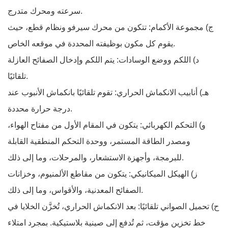
سرعته ومحرك متدرج.
ج) مجموعة الأكمام: تتكون من محرك سيرفو ونظام قطع، حيث
يقوم كل مكون بوظيفته المحددة في موقعه الخاص.
د) اللكم ووضع الوسادات: يتم اللكم وإدخال الصفائح العازلة
تلقائيًا.
هـ) أنابيب الانكماش الحراري: تقوم تلقائيًا بانكماش الأنبوب عند
درجة حرارة محددة.
و) التحكم الكهربائي: يتكون في المقام الأول من مفتاح الهواء،
ومصدر الطاقة المستمر، ووحدة التحكم المنطقية القابلة
للبرمجة، وأجهزة الاستشعار، والمرحلات، وما إلى ذلك.
ز) الهيكل الميكانيكي: يتكون من مقاطع الألمنيوم، وخزانات
الصفائح المعدنية، والأقواس، وما إلى ذلك.
ح) تحميل الصواني تلقائيًا: بعد الانكماش الحراري، تُخزَّن الخلايا في
خط تخزين مؤقت، ثم تُدفع إلى صينية بلاستيكية. بمجرد امتلاء