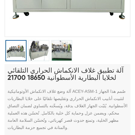
آلة تطبيق غلاف الانكماش الحراري التلقائي
لخلايا البطارية الأسطوانية 18650 21700
صُمم هذا الجهاز
آلة وضع غلاف الانكماش الأوتوماتيكية ACEY-ASM-1
لتثبيت أنابيب الانكماش الحراري وتقليصها تلقائيًا على خلايا البطاريات
الأسطوانية. يُثبّت الجهاز الغلاف بدقة، ويُسخّنه بالتساوي لضمان التصاق
محكم، ويضمن عزل وحماية كل خلية بالكامل. تُحسّن هذه العملية
مظهر الخلية، وتمنع حدوث قصر كهربائي، وتُحسّن السلامة العامة
والمتانة في تجميع حزمة البطاريات.