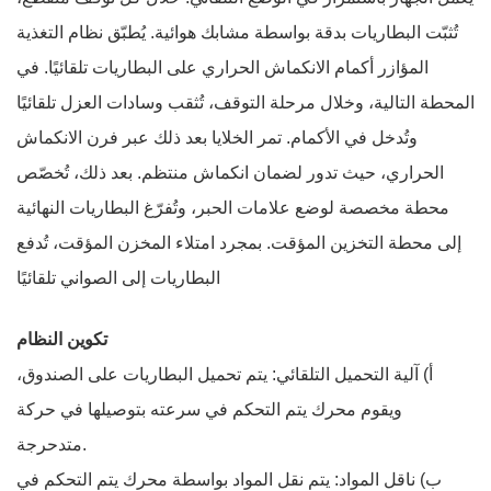
تُثبّت البطاريات بدقة بواسطة مشابك هوائية. يُطبّق نظام التغذية
المؤازر أكمام الانكماش الحراري على البطاريات تلقائيًا. في
المحطة التالية، وخلال مرحلة التوقف، تُثقب وسادات العزل تلقائيًا
وتُدخل في الأكمام. تمر الخلايا بعد ذلك عبر فرن الانكماش
الحراري، حيث تدور لضمان انكماش منتظم. بعد ذلك، تُخصّص
محطة مخصصة لوضع علامات الحبر، وتُفرّغ البطاريات النهائية
إلى محطة التخزين المؤقت. بمجرد امتلاء المخزن المؤقت، تُدفع
البطاريات إلى الصواني تلقائيًا.
تكوين النظام
أ) آلية التحميل التلقائي: يتم تحميل البطاريات على الصندوق،
ويقوم محرك يتم التحكم في سرعته بتوصيلها في حركة
متدحرجة.
ب) ناقل المواد: يتم نقل المواد بواسطة محرك يتم التحكم في