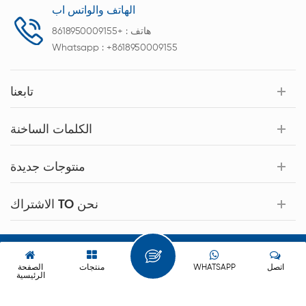
الهاتف والواتس اب
هاتف :
+8618950009155
Whatsapp :
+8618950009155
تابعنا
الكلمات الساخنة
منتوجات جديدة
الاشتراك TO نحن
حقوق النشر © 2026 Xiamen Acey New Energy Technology Co.,Ltd.
كل الحقوق محفوظة.
اتصل
WHATSAPP
منتجات
الصفحة
الرئيسية