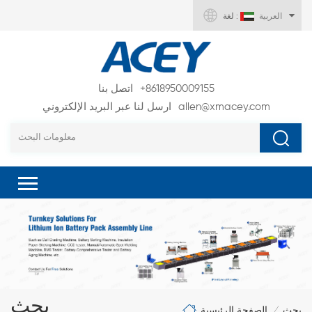
العربية
لغة :
+8618950009155
اتصل بنا
allen@xmacey.com
ارسل لنا عبر البريد الإلكتروني
بحث
الصفحة الرئيسية
بحث
/