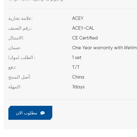
ACEY
علامة تجارية:
ACEY-CAL
رقم الصنف.:
CE Certified
الامتثال:
One Year warranty with lifeti
ضمان:
1 set
الطلب (موك) :
T/T
دفع:
China
أصل المنتج:
7days
المهلة:
مطلوب الان