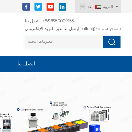
العربية
لغة :
+8618950009155
اتصل بنا
allen@xmacey.com
ارسل لنا عبر البريد الإلكتروني
اتصل بنا