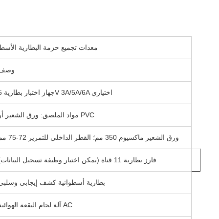
18650 21700 26650 32650 32700 معدات تجميع حزمة البطارية ال
وصف
جهاز اختبار بطارية 5V 3A/5A/6A اختياري
مواد الملصق: ورق الشعير أو PVC
ورق الشعير ماكسيوم 350 مم؛ القطر الداخلي للتمرير 72-75 مم
فارز بطارية 11 قناة (يمكن اختيار وظيفة تسجيل البيانات)
بطارية أسطوانية كشف إيجابي وسلبي
آلة لحام البقعة الهوائية AC