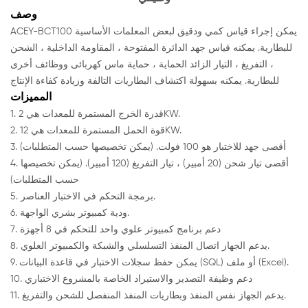
وصف
ACEY-BCT100 يمكن إجراء قياس كمي ودقيق لبعض المعلمات الأساسية
للبطارية. يمكنه قياس جهد الدائرة المفتوحة ، المقاومة الداخلية ، الشحن
، التفريغ ، التيار الزائد الحماية ، حماية ماس كهربائى ووظائف أخرى
للبطارية. يمكنه بسهولة اكتشاف البطاريات التالفة وزيادة كفاءة الإنتاج
المميزات
1. قدرة الخرج المستمرة للمعدات هي 2KW.
2. قوة الحمل المستمرة للمعدات هي 12KW.
3. أقصى جهد للاختبار هو 100 فولت. (يمكن تخصيصها حسب المتطلبات)
4. أقصى تيار شحن (20 أمبير) ، تيار التفريغ (120 أمبير). (يمكن تخصيصها
حسب المتطلبات)
5. برمجة التحكم في الاختبار العناصر.
6. ودية كمبيوتر بشري الواجهة.
7. دعم برنامج كمبيوتر علوي واحد للتحكم في 8 أجهزة
8. يدعم الجهاز اتصال المنفذ التسلسلي والشبكة والكمبيوتر العلوي.
9. يمكن حفظ سجلات الاختبار في قاعدة البيانات (SQL) أو ملف (Excel).
10. دعم وظيفة التصدير والاستيراد الخاصة بالمشروع الاختباري
11. يدعم الجهاز نفس المنفذ وبطاريات المنفذ المنفصل للشحن والتفريغ.