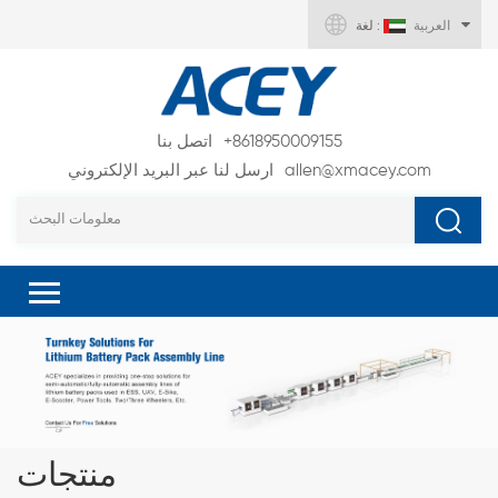
العربية
لغة :
+8618950009155
اتصل بنا
allen@xmacey.com
ارسل لنا عبر البريد الإلكتروني
منتجات