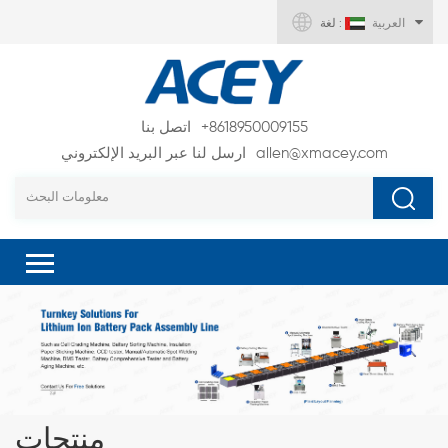
العربية
لغة :
+8618950009155
اتصل بنا
allen@xmacey.com
ارسل لنا عبر البريد الإلكتروني
منتجات