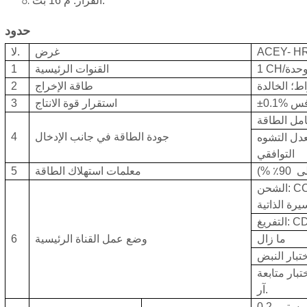
القرار: م 16 بت.
حدود
H
ACEY-
غرض
لا.
C/وحدة
1
القنوات الرئيسية
1
اط؛ الخالدة
طاقة الإخراج
2
±0. فس
استقرار قوة الانتاج
3
مل الطاقة
جودة الطاقة في جانب الإدخال
4
دل التشوه
التوافقي
لى
90٪
%)
معلمات استهلاك الطاقة
5
CC،،
يرة الذاتية
CD، C
ما زال
وضع عمل القناة الرئيسية
6
متابعة BMS، واختبار حالة العمل. اختبار النبض. اختبار دي سي آي
آر.
 مستمر