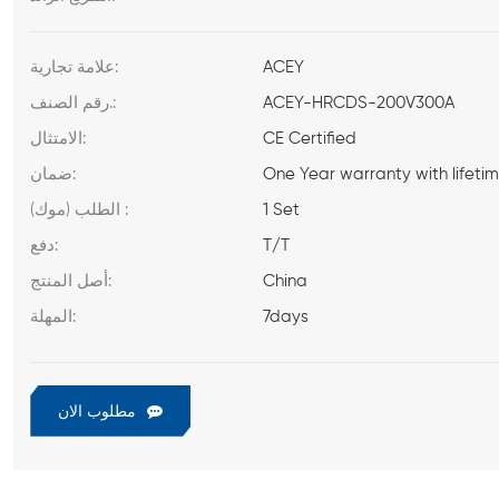
ACEY
علامة تجارية:
ACEY-HRCDS-200V300A
رقم الصنف.:
CE Certified
الامتثال:
One Year warranty with lifeti
ضمان:
1 Set
الطلب (موك) :
T/T
دفع:
China
أصل المنتج:
7days
المهلة:
مطلوب الان