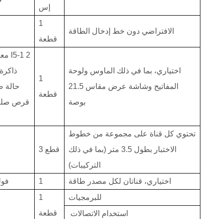
إس
1
الافتراضي دون خط إدخال الطاقة
قطعة
2
كمبيوتر Dell معالج I5-1
اختياري،
بما في ذلك الماوس ولوحة
1
المفاتيح وشاشة
عرض مقاس
21.5
قطعة
بوصة
تحتوي كل قناة على مجموعة من خطوط
الاختبار بطول 3.5 متر (بما في ذلك
قطع
3
التركيبات)
اختياري،
قناتان لكل مصدر طاقة
1
12 فولت
للبرمجيات
1
قطعة
استخدام الاتصالات