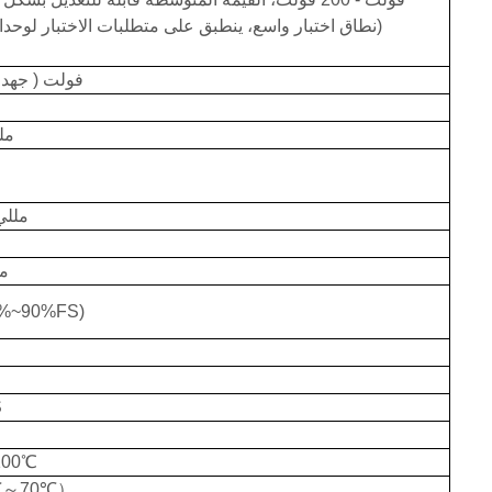
(نطاق اختبار واسع، ينطبق على متطلبات الاختبار لوحدا
فولت
(
جهد 
1 م
مللي
1 
0%~90%FS)
S
10
0
℃
℃～
7
0
℃）