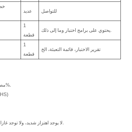
خط 
للتواصل
عديد
1
يحتوي على برامج اختبار وما إلى ذلك.
قطعة
1
تقرير الاختبار، قائمة التعبئة، الخ
قطعة
مصدر الطاقة: تيار متردد 380 فولت ± 10%، التردد: 50 هرتز ± 10%.
الحد الأقصى لطاقة الإدخال للخزانة بأكملها: .9
لا يوجد اهتزاز شديد، ولا توجد غازات قابلة للتآكل، ولا توجد غازات قابلة للاشتعال أو الانفجار حولها.