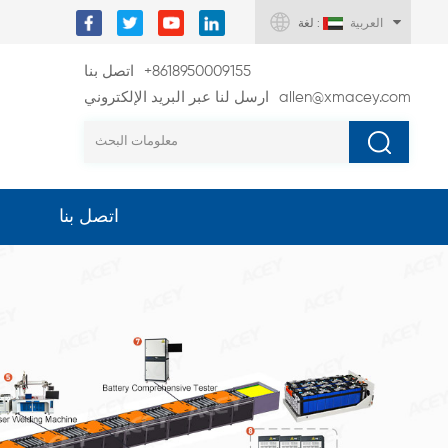
العربية
لغة :
+8618950009155
اتصل بنا
allen@xmacey.com
ارسل لنا عبر البريد الإلكتروني
اتصل بنا