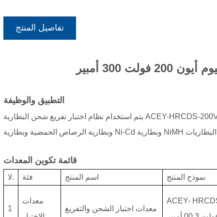
تفاصيل المنتج
ولت 300 أمبير
التطبيق والوظيفة
يتم استخدام نظام اختبار تفريغ شحن البطارية ACEY-HRCDS-200V300A في اختبارات الشحن والتفريغ لبطارية الليثيوم أيون
قائمة تكوين المعدات
نموذج المنتج
اسم المنتج
فئة
لا.
HRCD
ACEY-
معدات
معدات اختبار الشحن والتفريغ
1
ولت
3
00 أمبير
الاختبار