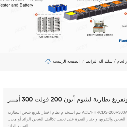
الصفحة الرئيسية
ر لحام / سلك آلة الترابط
/
بطارية ليثيوم أيون 200 فولت 300 أمبير
يتم استخدام نظام اختبار تفريغ شحن البطارية ACEY-HRCDS-200V300A لاختبار عمر دائرة البطارية، واختبار السعة، واختبار خصائص الشحن،
ة الشحن والتفريغ، واختبار القدرة على تحمل تكاليف الشحن الزائد أو معدل
التفريغ الزائد.