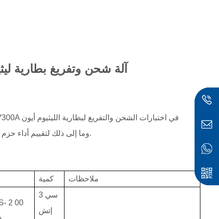
آلة شحن وتفريغ بطارية ليثيوم أيون 200 ف
وبطارية الرصاص الحمضية وبطارية Ni-Cd وبطارية NiMH وما إلى ذلك لتقييم أداء حزم البطاريات.
ملاحظات
كمية
سي
3
S-
2
00
إتش
ف