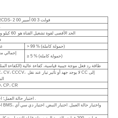
00 فولت
3
00 أمبير
2
RCDS-
H
الحد الأقصى لقوة تشغيل القناة هو
60
كيلو و
1%
% (حمولة كاملة)
99
>
عا
إجمالي مع
% (حمولة كاملة)
5
≥
طاقة رد فعل موجة جيبية قياسية، كفاءة عالية (الكفاءة المث
لا يوجد جهد أو تأثير تيار عند نقل CC إلى
الشحن:  CV، CCCV
الس
التفريغ: P، CR
.
اختبار حالة العمل؛ اختبار النبض
اختبار 
0.2 فولت -
200
فولت،
القيمة المتوسطة قابلة للتعديل بشكل