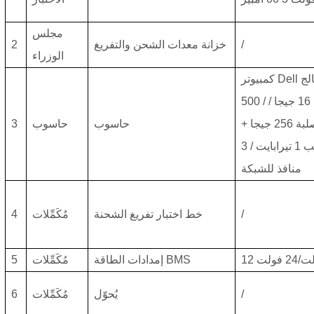
مجلس
/
خزانة معدات الشحن والتفريغ
2
الوزراء
500 / ذاكرة 16 جيجا /
حالة صلبة 256 جيجا +
حاسوب
حاسوب
3
قرص صلب 1 تيرابايت / 3
منافذ للشبكة
/
خط اختبار تفريغ الشحنة
مُكَمِّلات
4
/24 فولت
إمدادات الطاقة BMS
مُكَمِّلات
5
/
يُحوّل
مُكَمِّلات
6