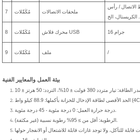
الاتصال / رأس
ملحقات الاتصالات
مُكَمِّلات
7
.
الكريستال، الخ
16 جرام
محرك فلاش USB
مُكَمِّلات
8
/
ملف
مُكَمِّلات
9
بيئة العمل والمعايير الفنية
88 كيلو واط (4CHS)
درجة حرارة العمل: 0 درجة مئوية - 45 درجة مئوية.
الرطوبة: أقل من ≥ 95% رطوبة نسبية (غير مكثفة).