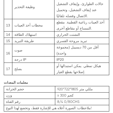
حالات الطوارئ، وإيقاف التشغيل
وظيفة التحذير
عند إيقاف التشغيل، وتحميل
الاتصال وفصله تلقائيًا.
أخذ العينات رباعية القطبية. مقطع
محطات أخذ العينات
13
التمساح أو مقاطع أخرى.
التشتت الحراري
استهلاك الطاقة
14
تبريد مروحة القسري
طريقة التبريد
15
أقل من 70 ديسيبل (مجموعة
صوت
واحدة)
16
IP20
درجة IP
هيكل نمطي. يمكن استبدالها أو
بصلح
17
إصلاحها بقطع الغيار.
معلمات المعدات
920*722*1805 مللي متر
حجم الخزانة
كجم
300
≥
وزن
0/80CHS
8/4
رقم
القناة
ملاحظات: الصورة أعلاه هي للإشارة فقط، وتخضع لهذا النوع!