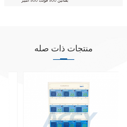
بقناتين 500 فولت 500 أمبير
منتجات ذات صله