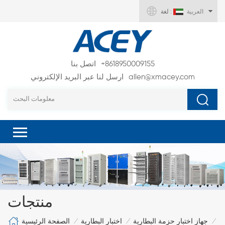
العربية
لغة :
+8618950009155
اتصل بنا
allen@xmacey.com
ارسل لنا عبر البريد الإلكتروني
منتجات
الصفحة الرئيسية
جهاز اختبار حزمة البطارية
اختبار البطارية
/
/
/