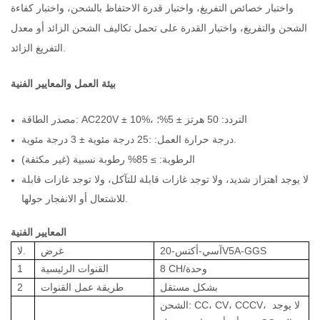
واختبار خصائص التفريغ، واختبار قدرة الاحتفاظ بالشحن، واختبار كفاءة
الشحن والتفريغ، واختبار القدرة على تحمل تكاليف الشحن الزائد أو معدل
التفريغ الزائد.
بيئة العمل والمعايير الفنية
مصدر الطاقة: AC220V ± 10%، التردد: 50 هرتز ± 5%؛
درجة حرارة العمل: :25 درجة مئوية ± 3 درجة مئوية.
الرطوبة: ≥ 85% رطوبة نسبية (غير مكثفة)
لا يوجد اهتزاز شديد، ولا توجد غازات قابلة للتآكل، ولا توجد غازات قابلة
للاشتعال أو الانفجار حولها.
الفنية
المعايير
آسي-أكتس-20V5A-GGS
غرض
لا.
CH/وحدة
8
القنوات الرئيسية
1
بشكل مستقل
طريقة عمل القنوات
2
لا يوجد
الشحن: CC، CV، CCCV،