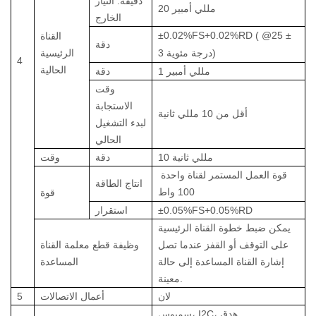
دقيقة. التيار
مللي أمبير
20
الخارج
±0.02%FS+0.02%RD
(
@25
±
القناة
دقة
درجة مئوية)
3
الرئيسية
4
الحالية
1 مللي أمبير
دقة
وقت
الاستجابة
أقل من
10
مللي ثانية
لبدء التشغيل
الحالي
10 مللي ثانية
دقة
وقت
قوة العمل المستمر لقناة واحدة
انتاج الطاقة
100
واط
قوة
±0.05%FS+0.05%RD
استقرار
يمكن ضبط خطوة القناة الرئيسية
على التوقف أو القفز عندما تصل
وظيفة قطع معلمة القناة
إشارة القناة المساعدة إلى حالة
المساعدة
معينة.
لان
أعمال الاتصالات
5
سمبوس، I2C، هدق