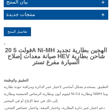
بيان المنتج
منتجات جديدة
تفاصيل المنتج
>
20 فولت 5A Ni-MH الهجين بطارية تجديد
صيانة معدات إصلاح HEV شاحن بطارية
السيارة مفرغ تستر
التطبيق والوظيفة
التطبيق: يستخدم بشكل أساسي لاختبار عمر الدائرة ومراقبة جودة بطارية
ليثيوم أيون وبطارية الرصاص الحمضية وبطارية Ni-Cd وبطارية NiMH وما
إلى ذلك في خط الإنتاج أو في المختبر.
دعم اختبار عمر دائرة البطارية، واختبار السعة، واختبار خصائص الشحن،