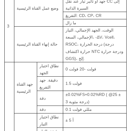
جهد أو تأثير تيار عند نقل CC إلى
السيرة الذاتية
وضع عمل القناة الرئيسية
التفريغ: CD، CP، CR
ما زال
3
الوقت، الجهد الإجمالي، التيار
الإجمالي، السعة، -ΔV، Vcell،
درجة الحرارة (درجة
RSOC،
حالة إنهاء القناة الرئيسية
حرارة اكتشاف NTC ودرجة حرارة
GGS)، إلخ.
نطاق اختبار
0 فولت
-20
فولت
الجهد
دقيقة. جهد
فولت
1.5
جهد القناة
التفريغ
الرئيسية
±0.02%FS+0.02%RD
(
@25
±
دقة
درجة مئوية)
3
مللي فولت
0.1
دقة
نطاق اختبار
أ
5
±
التيار