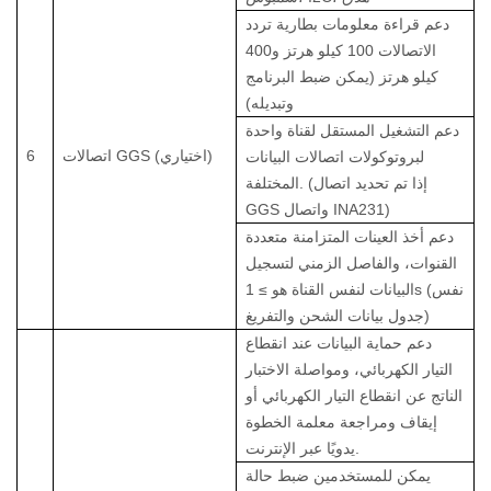
دعم قراءة معلومات بطارية تردد
الاتصالات 100 كيلو هرتز و400
كيلو هرتز (يمكن ضبط البرنامج
وتبديله)
دعم التشغيل المستقل لقناة واحدة
(اختياري)
اتصالات GGS
6
لبروتوكولات اتصالات البيانات
المختلفة. (إذا تم تحديد اتصال
GGS واتصال INA231)
دعم أخذ العينات المتزامنة متعددة
القنوات، والفاصل الزمني لتسجيل
البيانات لنفس القناة هو ≥ 1s (نفس
جدول بيانات الشحن والتفريغ)
دعم حماية البيانات عند انقطاع
التيار الكهربائي، ومواصلة الاختبار
الناتج عن انقطاع التيار الكهربائي أو
إيقاف ومراجعة معلمة الخطوة
يدويًا عبر الإنترنت.
يمكن للمستخدمين ضبط حالة