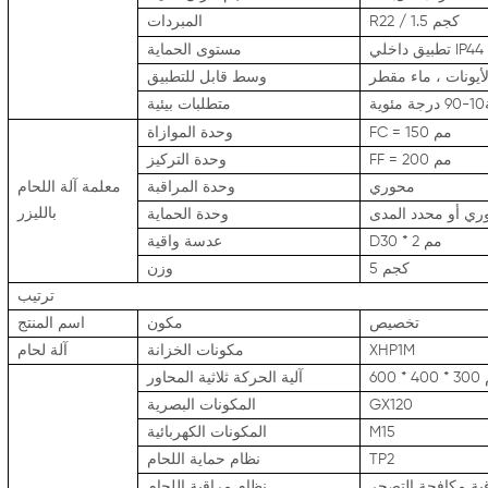
R22 / 1.5 كجم
المبردات
تطبيق داخلي IP44
مستوى الحماية
أيونات ، ماء مقطر
وسط قابل للتطبيق
درجة
مئوية
متطلبات بيئية
FC = 150 مم
وحدة الموازاة
FF = 200 مم
وحدة التركيز
محوري
وحدة المراقبة
معلمة آلة اللحام
بالليزر
ري أو محدد المدى
وحدة الحماية
D30 * 2 مم
عدسة واقية
5 كجم
وزن
ترتيب
تخصيص
مكون
اسم المنتج
XHP1M
مكونات الخزانة
آلة لحام
مم
آلية الحركة ثلاثية المحاور
GX120
المكونات البصرية
M15
المكونات الكهربائية
TP2
نظام حماية اللحام
قية مكافحة التصحر
نظام مراقبة اللحام