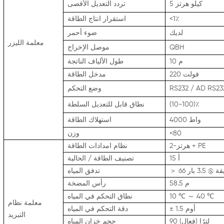
5 كيلو هرتز
تردد التعديل الأقصى
<1٪
استقرار انتاج الطاقة
لديك
ضوء أحمر
معلمة الليزر
QBH
موصل الإخراج
10 م
طول الألياف الناتجة
220 فولت
مدخل الطاقة
وضع التحكم
(10-100)٪
نطاق قابل للتعديل السلطة
4000 واط
استهلاك الطاقة
<80
وزن
2-هرتز + PE
نظام امدادات الطاقة
15 أ
تصنيف الطاقة / الحالية
 @ 3.5 بار
＞
تدفق المياه
58.5 م
رأس المضخة
40 ℃
～
10 ℃
نطاق التحكم في المياه
معلمة نظام
± 1.5 أوم
دقة التحكم في المياه
التبريد
90 لترًا (فعال)
حجم خزان المياه