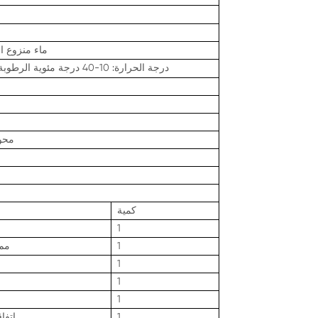
ماء منزوع ال
درجة الحرارة: 10-40 درجة مئوية الرطوبة10-90
محو
كمية
1
1
600 * 400 * 300 
1
1
1
1
اتفا