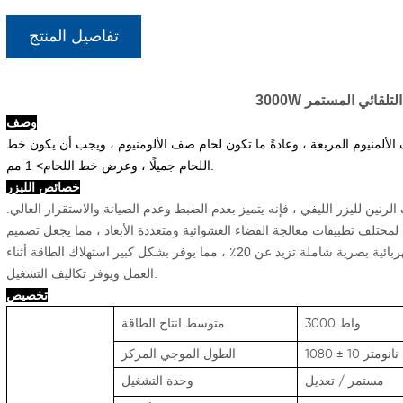
تفاصيل المنتج
زر التلقائي المستمر
وصف
الألمنيوم المربعة ، وعادةً ما تكون لحام صف الألومنيوم ، ويجب أن يكون خط
اللحام جميلًا ، وعرض خط اللحام> 1 مم.
خصائص الليزر
رنين لليزر الليفي ، فإنه يتميز بعدم الضبط وعدم الصيانة والاستقرار العالي.
ة لمختلف تطبيقات معالجة الفضاء العشوائية ومتعددة الأبعاد ، مما يجعل تصميم
النظام الميكانيكي بسيطًا. كفاءة كهربائية بصرية عالية ، مع كفاءة كهربائية بصرية شاملة تزيد عن 20٪ ، مما يوفر بشكل كبير استهلاك الطاقة أثناء
العمل ويوفر تكاليف التشغيل.
تخصيص
3000 واط
متوسط ​​انتاج الطاقة
10 نانومتر
±
1080
الطول الموجي المركز
مستمر / تعديل
وحدة التشغيل