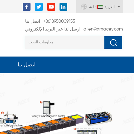
العربية
لغة :
+8618950009155
اتصل بنا
allen@xmacey.com
ارسل لنا عبر البريد الإلكتروني
اتصل بنا