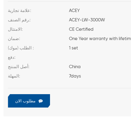
ACEY
علامة تجارية:
ACEY-LW-3000W
رقم الصنف.:
CE Certified
الامتثال:
One Year warranty with lifeti
ضمان:
1 set
الطلب (موك) :
دفع:
China
أصل المنتج:
7days
المهلة:
مطلوب الان