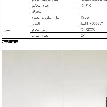
XHP1.0
نظام التحكم
محرك
ص 15
ملء مكونات الضوء
كندا ITF3000W
الليزر
XHP2000
رأس اللحام
الليزر
2P
نظام التبريد
عرض المنتج