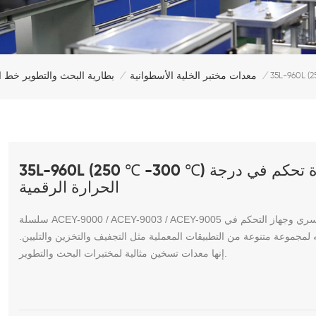
معدات مختبر الخلية الأسطوانية
بطارية البحث والتطوير خط ا
/
/
35L-960L (250 ℃ -300 ℃) فرن تجفيف حراري كهربائي مع وحدة تحكم في درجة
الحرارة الرقمية
سلسلة ACEY-9000 / ACEY-9003 / ACEY-9005 تبلغ 300 درجة مئوية كحد أقصى. تجمع الأفران بين دوران الهواء القسري وجهاز التحكم في
 لمجموعة متنوعة من التطبيقات المعملية مثل التجفيف والتخزين والتليين.
إنها معدات تسخين مثالية لمختبرات البحث والتطوير.