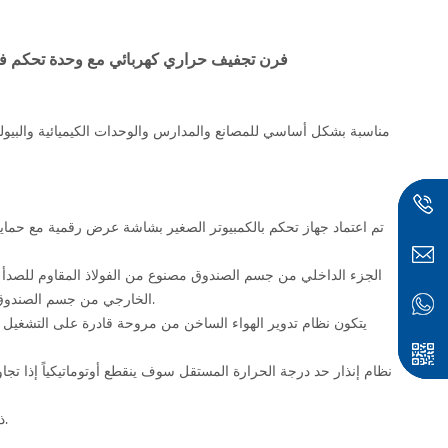
35L-960L 250C-300C فرن تجفيف حراري كهربائي مع وحدة ت
مناسبة بشكل أساسي للمصانع والمدارس والوحدات الكيميائية والبيولوجية 
الخارجي من جسم الصندوق من مادة صفائح فولاذية فائقة الجودة ، مما يجعلها جميلة وجديدة في المظهر.
5. السلسلة "D" عبارة عن جهاز تحكم LCD ذكي قابل للبرمجة من عشر مراحل.