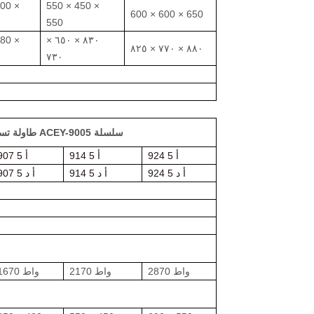
400 ×
550 × 450 ×
600 × 600 × 650
550
580 ×
٨٣٠ × ٦٥٠ ×
٨٨٠ × ٧٧٠ × ٨٢٥
٧٣٠
طاولة تسخين كهربائي بدرجة حرارة ثابتة لفرن التجفيف بالسفع ACEY-9005 سلسلة
924 5 أ
914 5 أ
907 5 أ
924 5 أ د
914 5 أ د
907 5 أ د
2870 واط
2170 واط
1670 واط