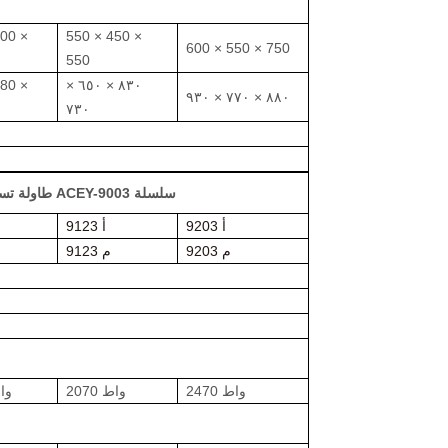
400 ×
550 × 450 ×
600 × 550 × 750
550
580 ×
٨٣٠ × ٦٥٠ ×
٨٨٠ × ٧٧٠ × ٩٣٠
٧٣٠
طاولة تسخين كهربائي بدرجة حرارة ثابتة لفرن التجفيف بالسفع ACEY-9003 سلسلة
9203 أ
9123 أ
9203 م
9123 م
2470 واط
2070 واط
1120 