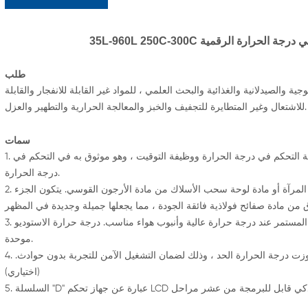
حكم في درجة الحرارة الرقمية
طلب
والصيدلانية والغذائية والبحث العلمي ، للمواد غير القابلة للانفجار والقابلة
للاشتعال وغير المتطايرة للتجفيف والخبز والمعالجة الحرارية والتطهير والعزل.
سمات
1. تم اعتماد جهاز تحكم بالكمبيوتر الصغير بشاشة عرض رقمية مع حماية التحكم في درجة الحرارة ووظيفة التوقيت ، وهو موثوق به في التحكم في
درجة الحرارة.
2. الجزء الداخلي من جسم الصندوق مصنوع من الفولاذ المقاوم للصدأ المرآة أو مادة لوحة سحب الأسلاك من مادة الأرجون القوسي. يتكون الجزء
3. يتكون نظام تدوير الهواء الساخن من مروحة قادرة على التشغيل المستمر عند درجة حرارة عالية وأنبوب هواء مناسب. درجة حرارة الاستوديو
موحدة.
4. نظام إنذار حد درجة الحرارة المستقل سوف ينقطع أوتوماتيكياً إذا تجاوزت درجة الحرارة الحد ، وذلك لضمان التشغيل الآمن للتجربة بدون حوادث.
(اختياري)