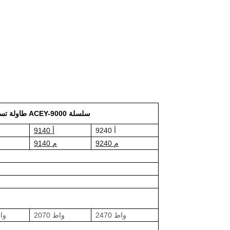
طاولة تسخين كهربائي بدرجة حرارة ثابتة لفرن التجفيف بالسفع ACEY-9000 سلسلة
9240 أ
9140 أ
9240 م
9140 م
2470 واط
2070 واط
1570 