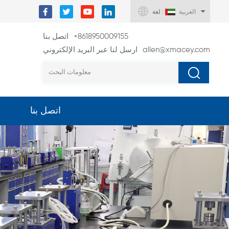
العربية
لغة :
+8618950009155
اتصل بنا
allen@xmacey.com
ارسل لنا عبر البريد الإلكتروني
اتصل بنا