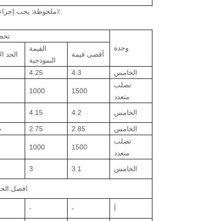
ملحوظة: يجب إجراء الاختبار في غرفة بدرجة حرارة 25 ± 2 درجة مئوية ورطوبة نسبية 65 +/- 20٪
تخص
وحدة
القيمة
أقصى قيمة
الحد ال
النموذجية
الخامس
4.3
4.25
تصلب
1000
1500
متعدد
الخامس
4.2
4.15
الخامس
2.85
2.75
5
تصلب
1000
1500
متعدد
الخامس
3.1
3
افصل الحم
أ
-
-