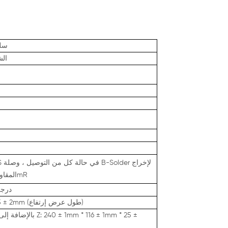
20 
الش
المقاومة الداخلية لمفصل اللحام 10mR
-30 درجة 
(طول عرض إرتفاع)
 25 ± 2mm
240 ± 1mm ​​* 116 ± 1mm ​​* 25 ±
بالإضافة إلى القضبان النحاسية على شكل Z: