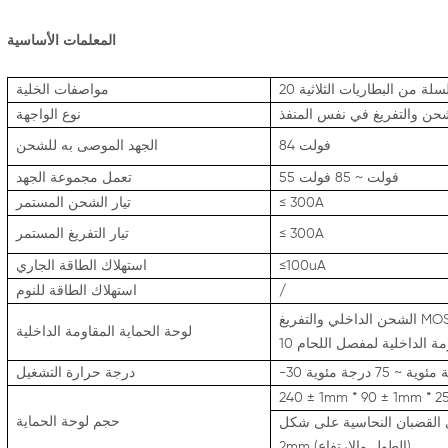
المعلمات الأساسية
سلسلة من البطاريات الثلاثية
مواصفات الخلية
حن والتفريغ في نفس المنفذ
نوع الواجهة
84 فولت
الجهد الموصى به للشحن
55 فولت ~ 85 فولت
تعمل مجموعة الجهد
≤ 300A
تيار الشحن المستمر
≤ 300A
تيار التفريغ المستمر
≤100uA
استهلاك الطاقة الجاري
/
استهلاك الطاقة للنوم
الشحن الداخلي والتفريغ MOS في حالة كل من التوصيل ، وصلة B-Solder لإخراج
لوحة الحماية المقاومة الداخلية
مئوية ~ 75 درجة مئوية
درجة حرارة التشغيل
240 ± 1mm ​​* 90 ± 1mm ​​*
حجم لوحة الحماية
(الطول والارتفاع)
2mm