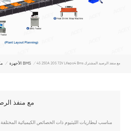
الأجهزة BMS
مك
4S 250A 20S 72V Lifepo4 Bms مع منفذ الرصيد المشترك
/
/
S 250A 20S 72V Lifepo4 Bms