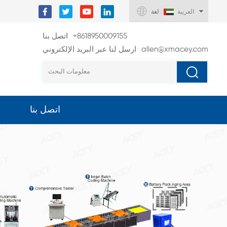
العربية
لغة :
+8618950009155
اتصل بنا
allen@xmacey.com
ارسل لنا عبر البريد الإلكتروني
اتصل بنا