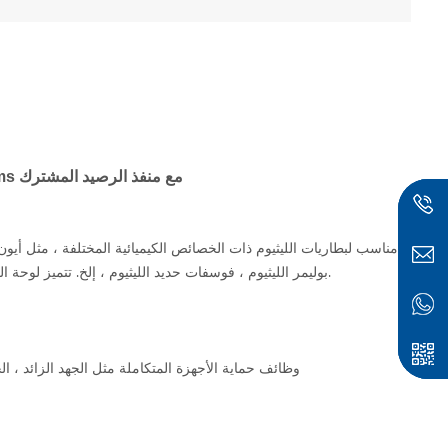
4S 250A 20S 72V Lifepo4 Bms مع منفذ الرصيد المشترك
بوليمر الليثيوم ، فوسفات حديد الليثيوم ، إلخ. تتميز لوحة الحماية بقدرة تحميل قوية ، ويمكن أن يصل تيار التفريغ المستمر إلى 300 أمبير.
2) وظائف حماية الأجهزة المتكاملة مثل الجهد الزائد ، ال