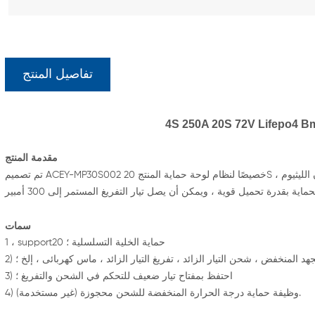
تفاصيل المنتج
مقدمة المنتج
تم تصميم ACEY-MP30S002 خصيصًا لنظام لوحة حماية المنتج 20S ؛ مناسب لبطاريات الليثيوم ذات الخصائص الكيميائية المختلفة ، مثل أيون الليثيوم ،
سمات
1 ، support20 حماية الخلية التسلسلية ؛
جهد المنخفض ، شحن التيار الزائد ، تفريغ التيار الزائد ، ماس كهربائى ، إلخ ؛
3) احتفظ بمفتاح تيار ضعيف للتحكم في الشحن والتفريغ ؛
4) وظيفة حماية درجة الحرارة المنخفضة للشحن محجوزة (غير مستخدمة).