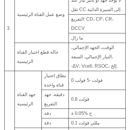
لا يوجد جهد أو تأثير تيار عند
.
نقل CC إلى السيرة الذاتية
وضع عمل القناة الرئيسية
التفريغ: CD، CP، CR،
3
DCCV
ما زال
الوقت، الجهد الإجمالي،
حالة قطع اختبار القناة
التيار الإجمالي، السعة،
الرئيسية
-ΔV، Vcell، RSOC، إلخ.
نطاق اختبار
0 فولت
-5
فولت
قناة واحدة
دقيقة. جهد
جهد القناة
فولت
0.8
التفريغ
الرئيسية
± 0.05% خ
دقة
0.1 مللي فولت
دقة