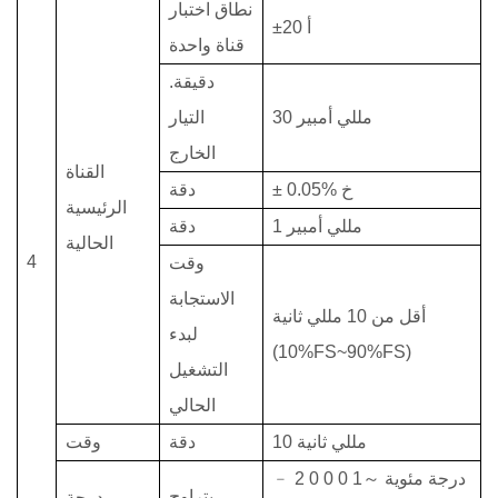
نطاق اختبار
أ
±20
قناة واحدة
دقيقة.
مللي أمبير
30
التيار
الخارج
القناة
± 0.05% خ
دقة
الرئيسية
1 مللي أمبير
دقة
الحالية
4
وقت
الاستجابة
أقل من
10
مللي ثانية
لبدء
(10%FS~90%FS)
التشغيل
الحالي
10 مللي ثانية
دقة
وقت
درجة مئوية
～1
0
0
0
2
﹣
يتراوح
درجة