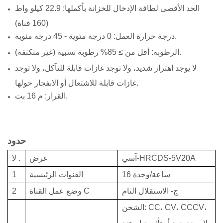
الحد الأقصى لطاقة الإدخال للخزانة بأكملها: 22.9 كيلو واط
(160 قناة)
درجة حرارة العمل: 0 درجة مئوية - 45 درجة مئوية.
الرطوبة: أقل من ≥ 85% رطوبة نسبية (غير متكثفة).
لا يوجد اهتزاز شديد، ولا توجد غازات قابلة للتآكل، ولا توجد
غازات قابلة للاشتعال أو الانفجار حولها.
القرار: م 16 بت.
حدود
آسي-HRCDS-5V20A
غرض
.
لا
ساعة/وحدة
16
القنوات الرئيسية
1
ج-
الاستقلال التام
C
وضع عمل القناة
2
الشحن: CC، CV، CCCV،