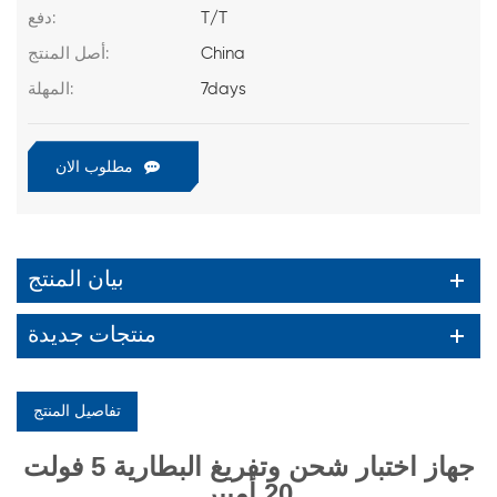
T/T
دفع:
China
أصل المنتج:
7days
المهلة:
مطلوب الان
بيان المنتج
منتجات جديدة
تفاصيل المنتج
جهاز اختبار شحن وتفريغ البطارية 5 فولت
20 أمبير