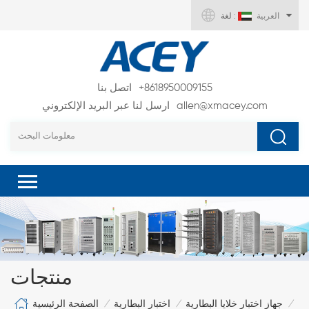
العربية
لغة :
+8618950009155
اتصل بنا
allen@xmacey.com
ارسل لنا عبر البريد الإلكتروني
منتجات
الصفحة الرئيسية
جهاز اختبار خلايا البطارية
اختبار البطارية
/
/
/