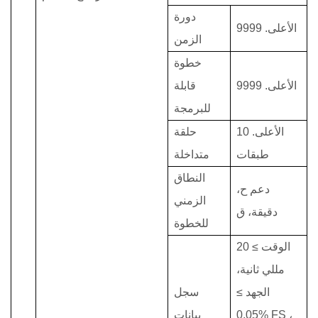
دورة
الأعلى.
9999
الزمن
خطوة
الأعلى.
9999
قابلة
للبرمجة
الأعلى. 10
حلقة
طبقات
متداخلة
النطاق
دعم
ح،
الزمني
دقيقة،
ق
للخطوة
الوقت ≥
20
مللي ثانية،
الجهد ≥
سجل
،
0.05% FS
بيانات