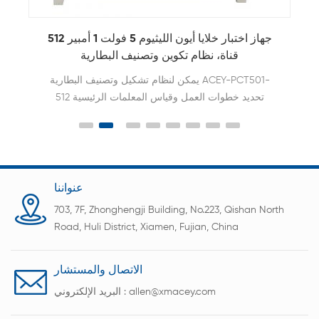
5V10A 5V20A 5V30A اختبار قدرة الخلية المنشورية
ليثيوم أيون
128 256 512 قناة عالية الحالية اختبار قدرة بطارية خلية
ليثيوم أيون
عنواننا
703, 7F, Zhonghengji Building, No.223, Qishan North
Road, Huli District, Xiamen, Fujian, China
الاتصال والمستشار
allen@xmacey.com
البريد الإلكتروني :