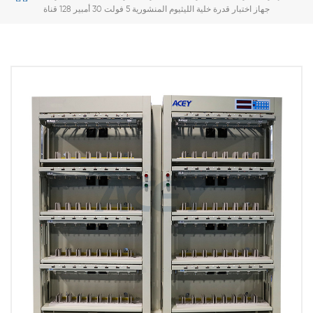
جهاز اختبار قدرة خلية الليثيوم المنشورية 5 فولت 30 أمبير 128 قناة