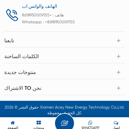
الهاتف والواتس اب
هاتف :
+8618950009155
Whatsapp :
+8618950009155
تابعنا
الكلمات الساخنة
منتوجات جديدة
الاشتراك TO نحن
حقوق النشر © 2026 Xiamen Acey New Energy Technology Co.,Ltd.
كل الحقوق محفوظة.
اتصل
WHATSAPP
منتجات
الصفحة