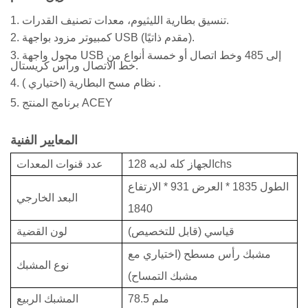
1. تنسيق بطارية الليثيوم، معدات تصنيف القدرات.
2. كمبيوتر مزود بواجهة USB (مقدم ذاتيًا).
3. محول واجهة USB إلى 485 وخط اتصال أو خمسة أنواع من
خط الاتصال ورأس كريستال.
.
)
4. نظام مسح البطارية (اختياري
5. برنامج المنتج ACEY
المعايير الفنية
128chs
الجهاز كله لديه
عدد قنوات المعدات
الطول 1835 * العرض 931 * الارتفاع
البعد الخارجي
1840
قياسي (قابل للتخصيص)
لون القضية
مشبك رأس مسطح (اختياري مع
نوع المشبك
مشبك التمساح)
78.5 ملم
المشبك الربيع