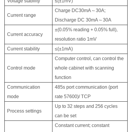
Voltage stability
≤(±1mV)
Charge DC30mA
～
30A;
Current range
Discharge DC 30mA
～
30A
±(0.05% reading + 0.05% full),
Current accuracy
resolution ratio 1mV
Current stability
≤(±1mA)
Computer control, can control the
Control mode
whole cabinet with scanning
function
Communication
485s port communication (port
mode
rate 57600)/ TCP
Up to 32 steps and 256 cycles
Process settings
can be set
Constant current; constant