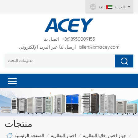
العربية
لغة :
+8618950009155
اتصل بنا
allen@xmacey.com
ارسل لنا عبر البريد الإلكتروني
منتجات
الصفحة الرئيسية
جهاز اختبار خلايا البطارية
اختبار البطارية
/
/
/