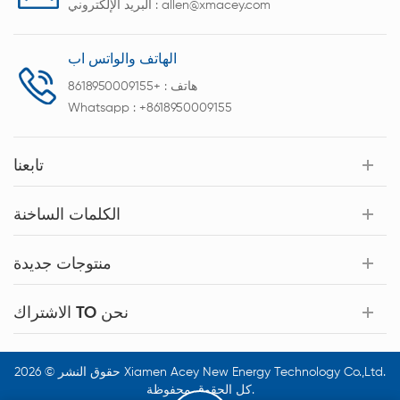
allen@xmacey.com
البريد الإلكتروني :
الهاتف والواتس اب
هاتف :
+8618950009155
Whatsapp :
+8618950009155
تابعنا
الكلمات الساخنة
منتوجات جديدة
الاشتراك TO نحن
حقوق النشر © 2026 Xiamen Acey New Energy Technology Co.,Ltd.
كل الحقوق محفوظة.