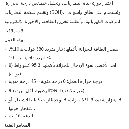
اختبار دورة حياة البطاريات، وتحليل خصائص درجة الحرارة،
وتقييم سلامة البطاريات (SOH)، ويُستخدم على نطاق واسع في
المركبات الكهربائية، وأنظمة تخزين الطاقة، والأجهزة الإلكترونية
الاستهلاكية.
بيئة العمل
مصدر الطاقة للخزانة بأكملها: تيار متردد 380 فولت ± 10%،
التردد: 50 هرتز ± 10%.
الحد الأقصى لقوة الإدخال للخزانة بأكملها: 95.3 كيلو واط (9
قنوات)
درجة حرارة العمل: 0 درجة مئوية ~ 45 درجة مئوية.
الرطوبة: أقل من ≤ 95%RH (غير مكثفة).
لا اهتزاز شديد، لا تآكل
الغازات، لا توجد غازات قابلة للاشتعال أو
الانفجار حولها.
الدقة: 16 بت.
المعايير الفنية