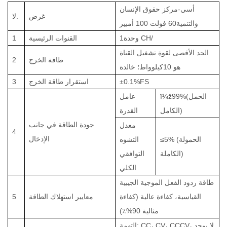
أسي-
مركز حقوق الإنسان
غرض
لا.
والتنمية
0 فولت 100 أمبير
6
وحدة CH/
1
القنوات الرئيسية
1
الحد الأقصى لقوة تشغيل القناة
طاقة الخرج
2
هو
10
كيلوواط؛ خالدة
±0.1%FS
استقرار طاقة الخرج
3
99%(الحمل
ï¼ž
عامل
الكامل)
القدرة
جودة الطاقة في جانب
معدل
4
الإدخال
≤5% (الحمولة
التشوه
الكاملة)
التوافقي
الكلي
طاقة ردود الفعل الموجية الجيبية
القياسية، كفاءة عالية (كفاءة
معايير استهلاك الطاقة
5
مثالية
90%
٪)
لا يوجد
التهمة: CC، CV، CCCV،