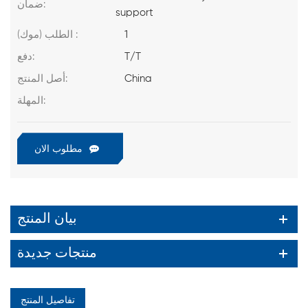
ضمان:
support
1
الطلب (موك) :
T/T
دفع:
China
أصل المنتج:
المهلة:
مطلوب الان
بيان المنتج
منتجات جديدة
تفاصيل المنتج