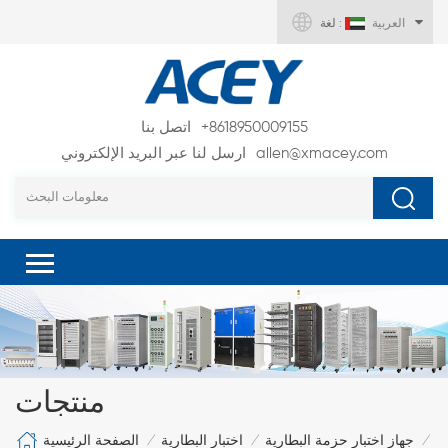
العربية
لغة :
+8618950009155
اتصل بنا
allen@xmacey.com
ارسل لنا عبر البريد الإلكتروني
منتجات
الصفحة الرئيسية
جهاز اختبار حزمة البطارية
اختبار البطارية
/
/
/