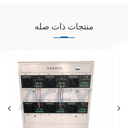
منتجات ذات صله