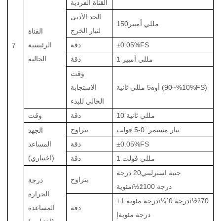
القناة الفردية
الحد الأدنى
مللي أمبير
150
لتيار الخرج
القناة
±0.05%FS
دقة
الرئيسية
7
الحالية
1 مللي أمبير
دقة
وقت
5 مللي ثانية (10%~90%FS)
أوه
الاستجابة
الحالي للبدء
10 مللي ثانية
دقة
وقت
تيار مستمر: 0-5 فولت
يتراوح
الجهد
0.05%FS
±
دقة
المساعد
(اختياري)
1 مللي فولت
دقة
جنيه استرليني
20 درجة
يتراوح
درجة
100 درجة
ï½ž
مئوية
الحرارة
70
ï½ž
0 درجة
ï¼ˆ
±1 درجة مئوية
دقة
المساعدة
درجة مئوية
إ