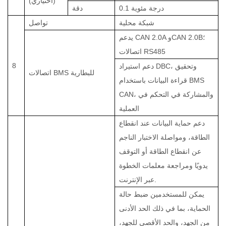
(اختياري
)
0.1 درجة مئوية
دقة
شبكة محلية
تواصل
يدعم CAN 2.0A وCAN 2.0B؛
اتصالات RS485
8
دعم استيراد DBC، وتحقيق
اتصالات BMS للبطارية
قراءة البيانات باستخدام BMS
CAN، والمشاركة في التحكم في
العملية
دعم حماية البيانات عند انقطاع
الطاقة، ومواصلة الاختبار الناجم
عن انقطاع الطاقة أو التوقف
يدويًا ومراجعة معلمات الخطوة
عبر الإنترنت.
يمكن للمستخدمين ضبط حالة
الحماية، بما في ذلك الحد الأدنى
من الجهد، والحد الأقصى للجهد،