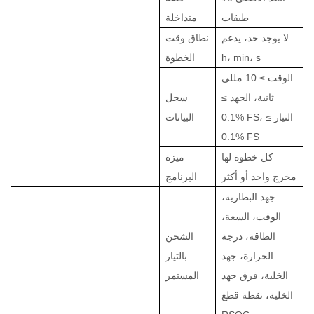
طبقات
متداخلة
لا يوجد حد، يدعم
نطاق وقت
h، min، s
الخطوة
الوقت ≥ 10 مللي
ثانية، الجهد ≥
سجل
0.1% FS، التيار ≥
البيانات
0.1% FS
كل خطوة لها
ميزة
مخرج واحد أو أكثر
البرنامج
جهد البطارية،
الوقت، السعة،
الطاقة، درجة
الشحن
الحرارة، جهد
بالتيار
الخلية، فرق جهد
المستمر
الخلية، نقطة قطع