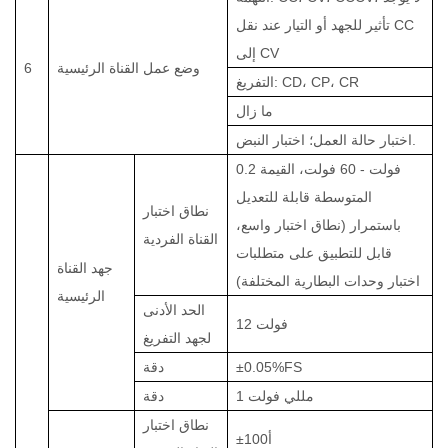
تأثير للجهد أو التيار عند نقل CC
إلى CV
وضع عمل القناة الرئيسية
6
التفريغ: CD، CP، CR
ما زال
اختبار حالة العمل؛ اختبار النبض.
0.2 فولت - 60 فولت، القيمة
المتوسطة قابلة للتعديل
نطاق اختبار
باستمرار (نطاق اختبار واسع،
القناة الفردية
قابل للتطبيق على متطلبات
جهد القناة
اختبار وحدات البطارية المختلفة)
الرئيسية
الحد الأدنى
12 فولت
لجهد التفريغ
±0.05%FS
دقة
1 مللي فولت
دقة
نطاق اختبار
أ
100
±