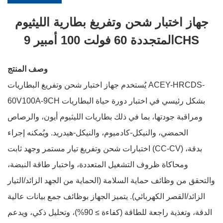
جهاز اختبار شحن وتفريغ بطارية الليثيوم
المتجددة 60 فولت 100 أمبير 9CHS
وصف المنتج
يُستخدم جهاز اختبار شحن وتفريغ البطاريات ACEY-HRCDS-
60V100A-9CH بشكل رئيسي في اختبار دورة حياة البطاريات
ومراقبة جودتها، بما في ذلك بطاريات الليثيوم أيون، والرصاص
الحمضي، والنيكل-كادميوم، والنيكل-هيدريد. ويُمكنه إجراء
اختبارات شحن وتفريغ تيار مستمر وجهد ثابت (CC-CV) بدقة،
ومحاكاة ظروف التشغيل المتعددة، واختبار طاقة النبضة،
والتحقق من وظائف حماية السلامة (الحماية من الجهد الزائد/التيار
الزائد/القصر الكهربائي). يتميز الجهاز بوظائف جمع بيانات عالية
الدقة، وتغذية راجعة للطاقة (كفاءة ≥ 90%)، وتحليل ذكي، ويدعم