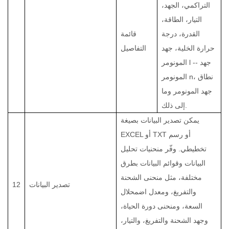
التراكمي، الجهد،
التيار، الطاقة،
القدرة، درجة
قائمة
حرارة الخلية،
جهد
التفاصيل
المونومر l -- جهد
المونومر n، نطاق
جهد المونومر وما
إلى ذلك.
يمكن تصدير البيانات بصيغة
EXCEL أو TXT أو رسم
تخطيطي. وفّر منحنيات تحليل
البيانات وقوائم البيانات بطرق
مختلفة، مثل منحنى الشحنة
تصدير البيانات
12
والتفريغ، ومعدل اضمحلال
السعة، ومنحنى دورة الحياة،
وجهد الشحنة والتفريغ، والتيار،