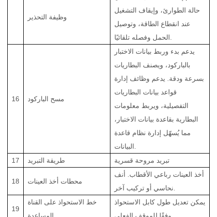
حالة الطوارئ، وإيقاف التشغيل
وظيفة التحذير
عند انقطاع الطاقة، وتوصيل
الحمل وفصله تلقائيًا.
يدعم بدء وربط بيانات الاختبار
بالباركود، ويصنف البطاريات
بسرعة ودقة. يدعم وظائف إدارة
قواعد بيانات البطاريات
مسح الباركود
16
التفصيلية، ويربط معلومات
البطارية بقاعدة بيانات الاختبار،
مما يُسهّل إدارة نظام قاعدة
البيانات.
تبريد مروحة قسرية
طريقة التبريد
17
أخذ العينات رباعي الأقطاب. أنف
محطات أخذ العينات
18
نحاسي أو تركيب آخر.
يمكن تعديل طول كابل الاستحواذ
خط الاستحواذ على القناة
19
وفقًا للموقف الفعلي
المساعدة