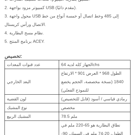
2. كمبيوتر مزود بواجهة USB (مقدم ذاتيًا).
3. محول واجهة USB إلى 485 وخط اتصال أو خمسة أنواع من خط
الاتصال ورأس كريستال.
4. نظام مسح البطارية.
5. برنامج المنتج ACEY.
تخصيص:
الجهاز كله لديه 64chs
عدد قنوات المعدات
الطول 968 * العرض 901 * الارتفاع
1840 (نسخة مخصصة، الحجم يخضع
البعد الخارجي
للنموذج الفعلي)
رمادي قياسي / أسود (قابل للتخصيص)
لون القضية
مخصص
نوع المشبك
78.5 ملم
المشبك الربيع
نطاق البطارية هو 65-220 ملم في
الطول، 20-74 ملم في السمك، 90-