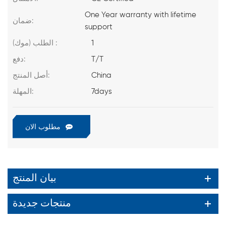
One Year warranty with lifetime
ضمان:
support
1
الطلب (موك) :
T/T
دفع:
China
أصل المنتج:
7days
المهلة:
مطلوب الان
بيان المنتج
منتجات جديدة