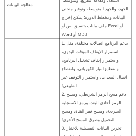
السعة، وكفاءة التفريغ، ومتوسط ​​
معالجة البيانات
الجهد، والجهد المتوسط، وتوفير منحنى
البيانات ومخطط الدورة؛ يمكن إخراج
ملف بيانات بتنسيق نص أو Excel أو
Word أو MDB
1. يدعم البرنامج اتصالات مختلفة، مثل
استمرار الإيقاف المؤقت اليدوي،
واستمرار إيقاف تشغيل البرنامج،
وانقطاع التيار الكهربائي، وانقطاع
اتصال المعدات، واستمرار التوقف غير
الطبيعي؛
2. دعم مسح الرمز الشريطي، ومسح
الرمز أحادي البعد، ورمز الاستجابة
السريعة، ومسح قفز القناة، ومسح
التحميل وطرق المسح الأخرى؛
3. تخزين البيانات التفصيلية للاختبار