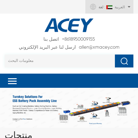
العربية
لغة :
+8618950009155
اتصل بنا
allen@xmacey.com
ارسل لنا عبر البريد الإلكتروني
منتجات