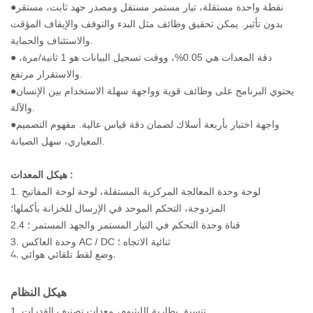
●نقطة واحدة مستقلة، تيار مستمر مستقل ومصدر جهد ثابت، مستقر
بدون تأثير. يمكن تحقيق وظائف مثل البدء والتوقف والإيقاف المؤقت
والاستئناف والحماية.
● دقة المعدات هي 0.05%، ووقت تسجيل البيانات هو 1 ثانية/مرة،
والاستقرار مرتفع.
●يحتوي البرنامج على وظائف قوية وواجهة سهلة الاستخدام بين الإنسان
والآلة.
●واجهة اختبار بأربعة أسلاك لضمان دقة قياس عالية. مفهوم التصميم
المعياري، سهل الصيانة.
:
هيكل المعدات
1. لوحة وحدة المعالجة المركزية المستقلة، لوحة لوحة المفاتيح
المزدوجة، التحكم الموحد في الإرسال للخزانة بأكملها؛
2.4 قناة وحدة التحكم في التيار المستمر والجهد المستمر ؛
3. وحدة العاكس AC / DC ثنائية الاتجاه ؛
4. وضع لقط تلقائي هوائي.
هيكل النظام
1. تنسيق بطارية الليثيوم، معدات تصنيف القدرات.