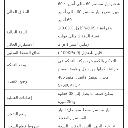
شحن تيار مستمر 60 مللي أمبير
~
60
أمبير؛ تفريغ تيار مستمر 60 مللي أمبير
النطاق الحالي
～
60 أمبير
±(0.05% قراءة + 0.05% كامل)،
الدقة الحالية
نسبة الدقة 1 مللي فولت
≥ (± 1 مللي أمبير)
الاستقرار الحالي
(-100KPa-0) قابل للتعديل
نطاق الضغط السلبي
التحكم بالكمبيوتر، يمكنه التحكم في
وضع التحكم
الخزانة بأكملها من خلال وظيفة المسح
اتصال منفذ 485s (معدل المنفذ
وضع الاتصال
57600)/TCP
يمكن ضبط ما يصل إلى 32 خطوة
إعدادات العملية
و256 دورة
تيار مستمر ضغط متواصل؛ التيار
وضع الشحن
المستمر والضغط
v
△
الجهد، التيار، الوقت، السعة، -
شروط قطع الشحن