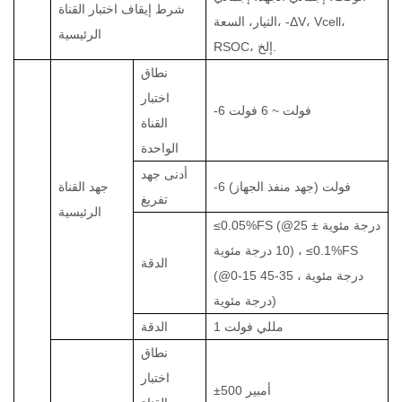
شرط إيقاف اختبار القناة
التيار، السعة، -ΔV، Vcell،
الرئيسية
RSOC، إلخ.
نطاق
اختبار
-6 فولت ~ 6 فولت
القناة
الواحدة
أدنى جهد
-6 فولت (جهد منفذ الجهاز)
جهد القناة
تفريغ
الرئيسية
≤0.05%FS (@25 درجة مئوية ±
10 درجة مئوية) ، ≤0.1%FS
الدقة
(@0-15 درجة مئوية ، 35-45
درجة مئوية)
1 مللي فولت
الدقة
نطاق
اختبار
±500 أمبير