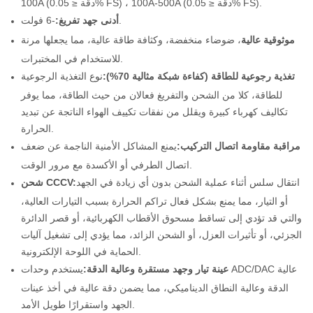
100A (دقة ≤ 0.05% FS) ، 100A-500A (دقة ≤ 0.05% FS).
-6 فولت.
أدنى جهد تفريغ:
موثوقية عالية
، ضوضاء منخفضة، وكثافة طاقة عالية، مما يجعلها مرنة
للاستخدام في المختبرات.
تغذية رجوعية للطاقة (كفاءة شبكة مثالية 70%):
نوع التغذية الرجوعية
للطاقة، كلا من الشحن والتفريغ فعالان من حيث الطاقة، مما يوفر
تكاليف كهرباء كبيرة ويقلل من نفقات تكييف الهواء الناتجة عن تبديد
الحرارة.
مراقبة مقاومة اتصال التركيب:
يمنع المشاكل الأمنية الناجمة عن ضعف
اتصال الطرفي أو الأكسدة مع مرور الوقت.
انتقال سلس أثناء عملية الشحن بدون أي زيادة في الجهد
شحن CCCV:
أو التيار، مما يمنع بشكل فعال تراكم الحرارة بسبب التيارات العالية،
والتي قد تؤدي إلى تساقط مسحوق الأقطاب الكهربائية، أو قصر الدائرة
الجزئي، أو تأثيرات العزل، أو الشحن الزائد، مما يؤدي إلى تشغيل آليات
الحماية في اللوحة الإلكترونية.
عينة تيار وجهد مستقرة وعالية الدقة:
يستخدم وحدات ADC/DAC عالية
الدقة وعالية النطاق الديناميكي، مما يضمن دقة عالية في أخذ عينات
الجهد واستقرارًا طويل الأمد.