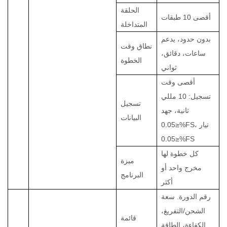
الحلقة
أقصى 10 طبقات
المتداخلة
بدون حدود، يدعم
نطاق وقت
ساعات، دقائق،
الخطوة
ثواني
أقصى وقت
تسجيل: 10 مللي
تسجيل
ثانية، جهد
البيانات
≤0.05%FS، تيار
≤0.05%FS
كل خطوة لها
ميزة
مخرج واحد أو
البرنامج
أكثر
رقم الدورة. سعة
الشحن/التفريغ،
قائمة
الكفاءة، الطاقة