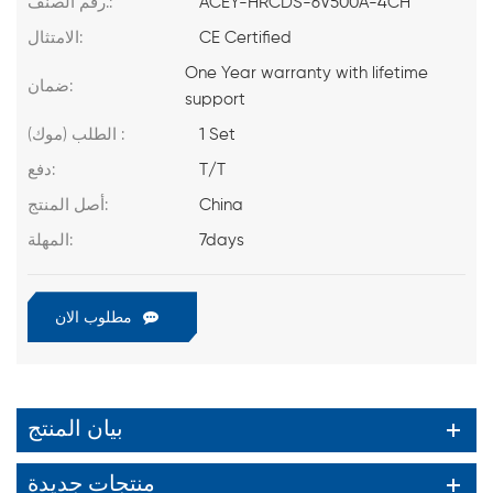
ACEY-HRCDS-6V500A-4CH
رقم الصنف.:
CE Certified
الامتثال:
One Year warranty with lifetime
ضمان:
support
1 Set
الطلب (موك) :
T/T
دفع:
China
أصل المنتج:
7days
المهلة:
مطلوب الان
بيان المنتج
منتجات جديدة