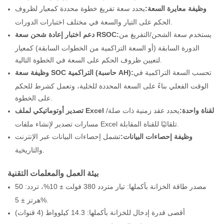
وظيفة معايرة السعة:
يحدد سعة تفريغ خطوة محددة كمعيار لظروف
الحكم على التيار والسعة في مختلف اختبارات الدورات.
يستخدم سعة الشحن/التفريغ من
دعم اختبار إعادة شحن سعة RSOC:
الدورة السابقة (أو السعة التراكمية من الخطوات السابقة) كمعيار
لتعيين ظروف الحكم على السعة في الخطوة التالية.
تحسب السعة التراكمية في
وظيفة سعة SOC التراكمية (حاسبة AH):
الوقت الفعلي بناءً على السعة المحددة للخلية، وتعمل كشرط للحكم
على الخطوة.
تصدير أوتوماتيكي لملف Excel لقناة واحدة:
يحدد عقد زمنية ذات صلة/
مسارات تصدير لإنشاء ملفات Excel تلقائيًا للقناة المقابلة.
وظيفة إحصاءات البيانات:
تشمل إحصاءات البيانات عبر الإنترنت
والتاريخية.
بيئة العمل والمعلمات التقنية
مصدر طاقة الخزانة بأكملها: تيار متردد 380 فولت ± 10%، تردد: 50
هرتز ± 5%.
أقصى قدرة إدخال للخزانة بأكملها: 14.3 كيلوواط (4 قنوات)