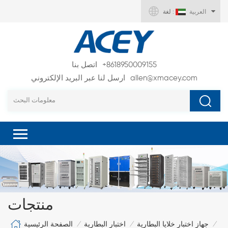
العربية
لغة :
+8618950009155
اتصل بنا
allen@xmacey.com
ارسل لنا عبر البريد الإلكتروني
منتجات
الصفحة الرئيسية
جهاز اختبار خلايا البطارية
اختبار البطارية
/
/
/