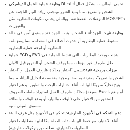
تحمي البطاريات بشكل فعال أثناء
وظيفة حماية الحمل الديناميكي DL:
الشحن والتفريغ، مما يمنع الشرر ويتجنب زيادة التيار الناجمة عن
الموصلات الفضفاضة، وبالتالي يحمي مكونات البطارية مثل MOSFETs
والفيوزات.
وظيفة تثبيت الجهد:
أثناء الشحن، يثبت الجهد عند مستوى آمن في حالة
تنشيط حماية البطارية أو حدوث أخطاء في المعدات، مما يمنع تلف
البطارية أو لوحة حماية البطارية.
يتجنب ويحدد البطاريات التي تنشط الحماية في
حماية ECD و EVD:
ظل ظروف غير مؤهلة، مما يوقف الشحن أو التفريغ قبل الأوان.
ميزات برمجية غنية:
تشمل "اختبار محاكاة ظروف العمل" و "اختبار
الشحن والتفريغ"، مقترنة بمنصة برمجية متخصصة لتحليل البيانات، مما
يتيح تحليلًا سريعًا للبيانات أثناء اختبارات البحث والتطوير. يدعم اختبار
محاكاة ظروف العمل استيراد ملفات الظروف (بصيغة Excel، أو وضع
الوقت والتيار، أو وضع الوقت والطاقة) للتحقق من الاختبار على
مستوى الميلي ثانية.
دعم التحكم في الأجهزة الخارجية:
يتحكم في الأجهزة مثل غرف البيئة
أثناء الاختبار، مع حفظ البيانات ذات الصلة معًا لتلبية متطلبات اختبار
البطاريات (اختياري، تتطلب بروتوكولات خارجية).