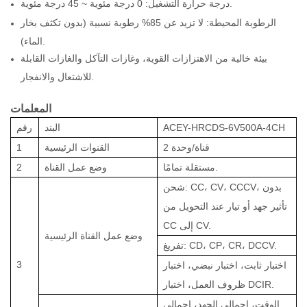
درجة حرارة التشغيل: 0 درجة مئوية ~ 45 درجة مئوية.
الرطوبة المحيطة: لا تزيد عن 85% رطوبة نسبية (بدون تكثف بخار
الماء).
بيئة خالية من الاهتزازات القوية، وغازات التآكل والغازات القابلة
للاشتعال والانفجار.
المعلمات
ACEY-HRCDS-6V500A-4CH
البند
رقم
2 قناة/وحدة
القنوات الرئيسية
1
مستقلة تمامًا.
وضع عمل القناة
2
شحن: CC، CV، CCCV، بدون
تأثير جهد أو تيار عند التحويل من
CC إلى CV.
وضع عمل القناة الرئيسية
تفريغ: CD، CP، CR، DCCV.
3
اختبار ثابت، اختبار نبضي، اختبار
ظروف العمل، اختبار DCIR.
الوقت، إجمالي الجهد، إجمالي