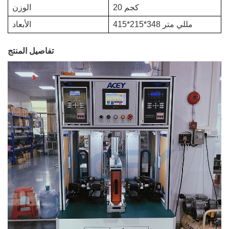
20 كجم
الوزن
415*215*348 مللي متر
الأبعاد
تفاصيل المنتج