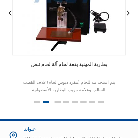
حزمة البطارية أحادية الجانب آلة لحام البقعة مع تدوير
الرأس
يتم استخدام ACEY-S200C مع وظيفة دوران رأس اللحام
ي
في اللحام النقطي الأوتوماتيكي للبطارية
18650،21700،26650،32650،32700.
عنواننا