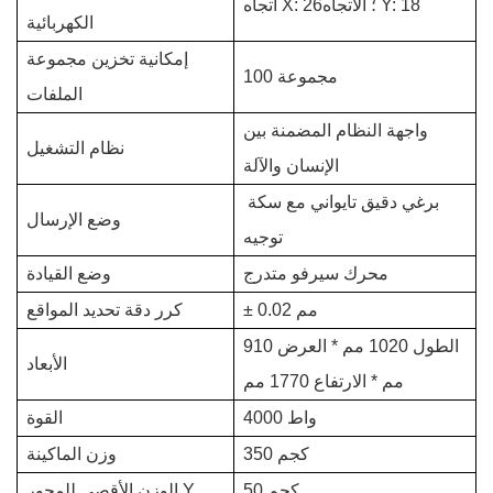
اتجاه X: 26؛ الاتجاه Y: 18
الكهربائية
إمكانية تخزين مجموعة
100 مجموعة
الملفات
واجهة النظام المضمنة بين
نظام التشغيل
الإنسان والآلة
برغي دقيق تايواني مع سكة ​​
وضع الإرسال
توجيه
محرك سيرفو متدرج
وضع القيادة
± 0.02 مم
كرر دقة تحديد المواقع
الطول 1020 مم * العرض 910
الأبعاد
مم * الارتفاع 1770 مم
4000 واط
القوة
350 كجم
وزن الماكينة
50 كجم
الوزن الأقصى للمحور Y