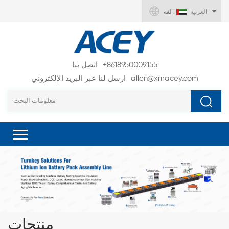
العربية
لغة :
+8618950009155
اتصل بنا
allen@xmacey.com
ارسل لنا عبر البريد الإلكتروني
منتجات