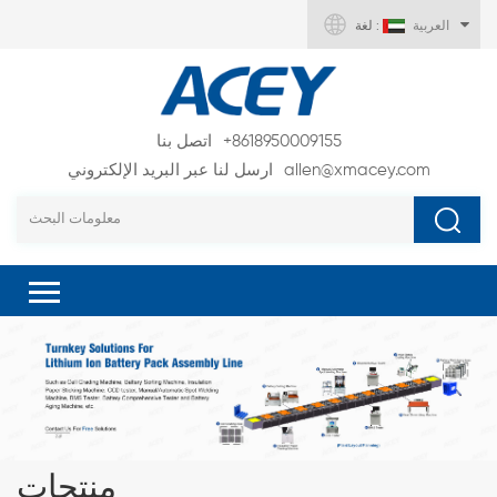
العربية
لغة :
+8618950009155
اتصل بنا
allen@xmacey.com
ارسل لنا عبر البريد الإلكتروني
منتجات