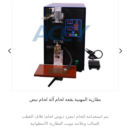
حزمة البطارية أحادية الجانب آلة لحام البقعة مع تدوير
الرأس
يتم استخدام ACEY-S200C مع وظيفة دوران رأس اللحام
في اللحام النقطي الأوتوماتيكي للبطارية