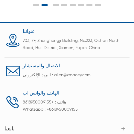
18650،21700،26650،32650،32700.
عنواننا
703, 7F, Zhonghengji Building, No.223, Qishan North
Road, Huli District, Xiamen, Fujian, China
الاتصال والمستشار
allen@xmacey.com
البريد الإلكتروني :
الهاتف والواتس اب
هاتف :
+8618950009155
Whatsapp :
+8618950009155
تابعنا