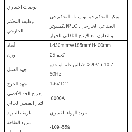
بوصات اختياري
يمكن التحكم فيه بواسطة التحكم في
وظيفة التحكم
الكمبيوتر/PLC الصناعي الخارجي ،
الخارجي:
والتعاون مع الإنتاج التلقائي للجهاز
L430mm*W185mm*H400mm
أبعاد
25 كجم
وزن:
المرحلة الواحدة AC220V ± 10 ٪
جهد العمل
50Hz
1-6V DC
جهد الخرج
إخراج الحد الأقصى
8000A
لتيار القصير الحالي
تبريد الهواء القسري
طريقة التبريد
مزود الطاقة
-10â~55â
الصمام