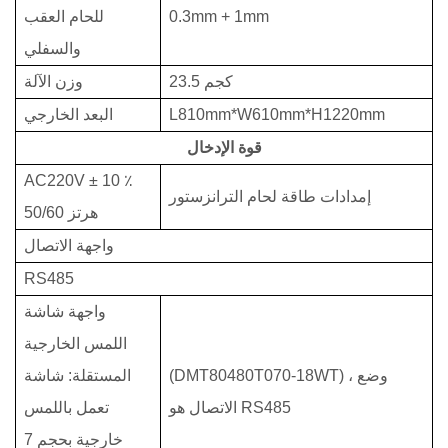
0.3mm + 1mm
للحام العقب
والسفلي
23.5 كجم
وزن الآلة
L810mm*W610mm*H1220mm
البعد الخارجي
قوة الإدخال
AC220V ± 10 ٪
إمدادات طاقة لحام الترانزستور
50/60 هرتز
واجهة الاتصال
RS485
واجهة شاشة
اللمس الخارجية
(DMT80480T070-18WT) ، وضع
المستقلة: شاشة
الاتصال هو RS485
تعمل باللمس
خارجية بحجم 7