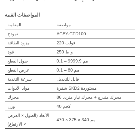
المواصفات الفنية
مواصفة
المعلمة
ACEY-CTD100
نموذج
220 فولت
مزود الطاقة
250 واط
قوة
0.1 – 9999.9 مم
طول القطع
0.1 – 80 مم
عرض القطع
قابل للتعديل
سرعة التغذية
شفرة SKD2 مستوردة
مواد الأدوات
86 محرك متدرج + محرك تيار متردد
محرك
40 كجم
وزن
الأبعاد (الطول × العرض
470 × 375 × 340 مم
× الارتفاع)