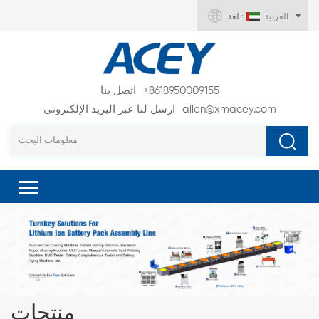
العربية
لغة :
+8618950009155
اتصل بنا
allen@xmacey.com
ارسل لنا عبر البريد الإلكتروني
منتجات