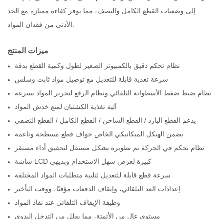
إلى وضعيات القطع الكامل والنصف، مما يوفر كفاءة ممتازة مع الحد
الأدنى من فقدان المواد.
ميزات المنتج
نظام تحكم دقيق بالكمبيوتر الصغير لطول وكمية القطع بدقة
سرعة تغذية قابلة للتعديل مع توصيل مواد ثابت وسلس
نظام ضبط ضغط الأسطوانة التلقائي ونظام الرفع لتحرير المواد بسرعة
آلية تغذية الكشتبان لمنع خدش المواد
يدعم القطع البارد / القطع الساخن / القطع الكامل / القطع النصفي
يضمن الهيكل الميكانيكي الخاص حواف قطع مسطحة وناعمة
نظام تحكم في الحركة تم تطويره بشكل مستقل لتحقيق أداء مستقر
شاشة LCD كبيرة لعرض سهل الاستخدام وبديهي
سرعة قطع قابلة للتعديل لتلبية متطلبات المواد المختلفة
إعدادات العد التلقائي، وإيقاف الدفعات مؤقتًا، ووقت التأخير
وظيفة الإيقاف التلقائي عند نفاد المواد
مستوى عالٍ من الأتمتة، مما يقلل من التدخل اليدوي