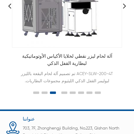
آلة لحام ليزر نقطي لخلايا الأكياس الأوتوماتيكية
لبطارية القفل الذكي
تم تصميم آلة لحام البقعة بالليزر ACEY-SLW-200-4T
لبوليمر القفل الذكي الليثيوم مجموعات البطاريات.
تستخدم تقنية اللحام بالليزر لتحقيق اتصال سريع وموثوق
بين ألسنة البطارية وصفائح النيكل ولوحات الدوائر
المطبوعة.
عنواننا
703, 7F, Zhonghengji Building, No.223, Qishan North