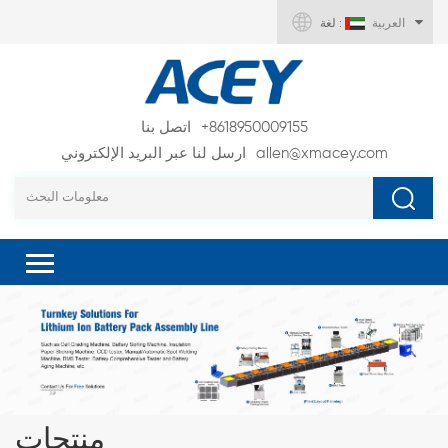
العربية
لغة :
+8618950009155
اتصل بنا
allen@xmacey.com
ارسل لنا عبر البريد الإلكتروني
منتجات