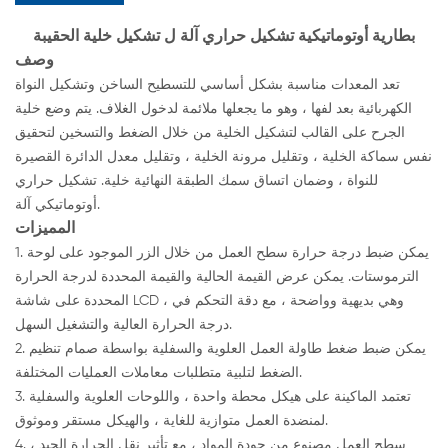
بطارية أوتوماتيكية تشكيل حراري آلة ل تشكيل خلية الحقيبة
وصف
تعد المعدات مناسبة بشكل أساسي للتسطيح الساخن وتشكيل النواة
الكهربائية بعد لفها ، وهو ما يجعلها ملائمة لدخول الغلاف. يتم وضع خلية
الجرح على القالب لتشكيل الخلية من خلال الضغط والتسخين لتحقيق
نفس سماكة الخلية ، وتقليل مرونة الخلية ، وتقليل معدل الدائرة القصيرة
للنواة ، وضمان اتساق سمك الطبقة النهائية خلية. تشكيل حراري
أوتوماتيكي آلة.
المميزات
1. يمكن ضبط درجة حرارة سطح العمل من خلال الزر الموجود على لوحة
الترموستات. يمكن عرض القيمة الحالية والقيمة المحددة لدرجة الحرارة
المحددة على شاشة LCD ، وهي بديهية وواضحة ، مع دقة التحكم في
درجة الحرارة العالية والتشغيل السهل.
2. يمكن ضبط ضغط طاولة العمل العلوية والسفلية بواسطة صمام تنظيم
الضغط لتلبية متطلبات معاملات العمليات المختلفة.
3. تعتمد الماكينة على هيكل محطة واحدة ، واللوحات العلوية والسفلية
لمنضدة العمل متوازية للغاية ، والهيكل مستقر وموثوق.
4. سطح العمل مصنوع من جودة المواد ، مع تأثير نقل الحرارة الجيد ،