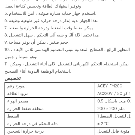
وتوفير استهلاك الطاقة وتحسين كفاءة العمل
5. استخدم جهاز حماية ستارة ضوئية ، آمن للاستخدام.
6. هذا الجهاز لديه إنذار درجة حرارة غير طبيعية وظيفة.
7. يمكن ضبط وقت الضغط ودرجة الحرارة والضغط
8. هذا تعتمد الآلة آليًا و شبه آلي التحكم ، سهل التشغيل.
9. حجم صغير ، يمكن أن يوفر مساحة.
10. المظهر الرائع ، الصفائح المعدنية تتبنى التصميم الهندسي ثلاثي الأبعاد ،
وهو بسيط و جميل.
11. يمكن استخدام التحكم الكهربائي للتشغيل الآلي أثناء التشغيل ، ويمكن
استخدام الوظيفة اليدوية أثناء التصحيح.
تخصيص
ACEY-FM200
نموذج رقم.
كو
مزود الطاقة
ال
مصدر الهواء
200 × 200 ملم
منطقة ضغط الحرارة
 قابل للتعديل الضغط
الضغط
± 2 ℃
دقة التحكم في درجة الحرارة
درجة حرارة التسخين