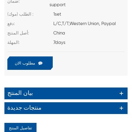
ضمان:
support
1set
الطلب (موك) :
L/C,T/T,Western Union, Paypal
دفع:
China
أصل المنتج:
7days
المهلة:
مطلوب الان
بيان المنتج
منتجات جديدة
تفاصيل المنتج