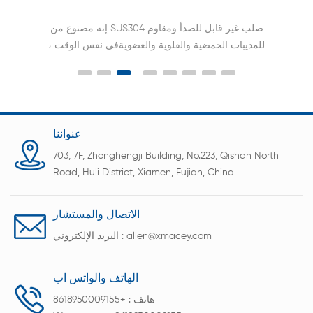
إنه مصنوع من SUS304 صلب غير قابل للصدأ ومقاوم
للمذيبات الحمضية والقلوية والعضويةفي نفس الوقت ،
يمكن تفريغ برميل الخلط ويمكن تقليب الملاط تحت
التفريغ لتحقيق عدم وجود فقاعات في الطين.
عنواننا
703, 7F, Zhonghengji Building, No.223, Qishan North
Road, Huli District, Xiamen, Fujian, China
الاتصال والمستشار
allen@xmacey.com
البريد الإلكتروني :
الهاتف والواتس اب
هاتف :
+8618950009155