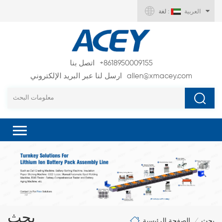
العربية
لغة :
+8618950009155
اتصل بنا
allen@xmacey.com
ارسل لنا عبر البريد الإلكتروني
بحث
الصفحة الرئيسية
بحث
/