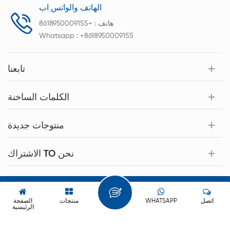
الهاتف والواتس اب
هاتف :
+8618950009155
Whatsapp :
+8618950009155
تابعنا
الكلمات الساخنة
منتوجات جديدة
الاشتراك TO نحن
حقوق النشر © 2026 Xiamen Acey New Energy Technology Co.,Ltd.
كل الحقوق محفوظة.
اتصل
WHATSAPP
منتجات
الصفحة
الرئيسية