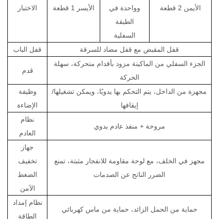
الأيمن 2 قطعة
وواحدة في
الأيسر 1 قطعة
الاختبار
الطبقة
السفلية
قفل المقبض مع قفل مضاد للسرقة
قفل الباب
الجزء السفلي من الماكينة مزود بأقدام متحركة، سهلة
قدم
الحركة
مجهزة من الداخل، يتم التحكم بها يدويًا، ويمكن تشغيلها/
وظيفة
إيقافها
الإضاءة
نظام
مروحة + منفذ عادم يدوي
العادم
جهاز
مجهز في الخلف، مع لوحة مقاومة للانفجار مثبتة، تمنع
تخفيف
الضرر الناتج عن الصدمات
الضغط
الآمن
نظام إمداد
حماية من الحمل الزائد، حماية من ماس كهربائي
الطاقة