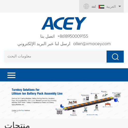
العربية
لغة :
+8618950009155
اتصل بنا
allen@xmacey.com
ارسل لنا عبر البريد الإلكتروني
منتجات