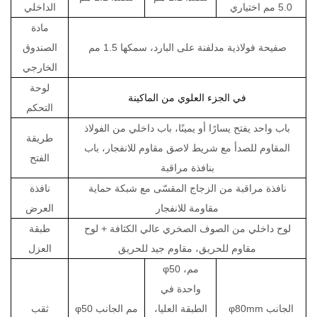
5.0 مم اختياري
الداخلي
مادة
صفيحة فولاذية مدلفنة على البارد، سمكها 1.5 مم
الصندوق
الخارجي
لوحة
في الجزء العلوي من الماكينة
التحكم
باب واحد يفتح يسارًا أو يمينًا، باب داخلي من الفولاذ
طريقة
المقاوم للصدأ مع شريط لاصق مقاوم للانفجار، باب
الفتح
بنافذة مراقبة
نافذة مراقبة من الزجاج المقسّى مع شبكة حماية
نافذة
مقاومة للانفجار
العرض
لوح داخلي من الصوف الصخري عالي الكثافة + لوح
طبقة
مقاوم للحريق، مقاوم جيد للحريق
العزل
φ50 مم،
واحدة في
φ80mm الجانب
الطبقة العليا،
φ50 مم الجانب
ثقب