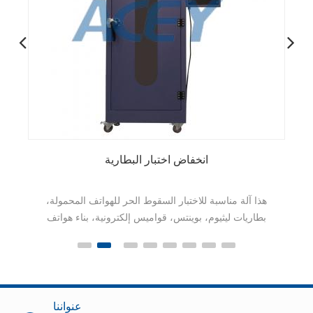
انخفاض اختبار البطارية
هذا آلة مناسبة للاختبار السقوط الحر للهواتف المحمولة،
بطاريات ليثيوم، بوينتس، قواميس إلكترونية، بناء هواتف
إنترفون، CD / MD / MP3، وغيرها من المنتجات
الإلكترونية المستهلك الأخرى و
عنواننا