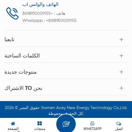
الهاتف والواتس اب
هاتف :
+8618950009155
Whatsapp :
+8618950009155
تابعنا
الكلمات الساخنة
منتوجات جديدة
الاشتراك TO نحن
حقوق النشر © 2026 Xiamen Acey New Energy Technology Co.,Ltd.
كل الحقوق محفوظة.
اتصل
WHATSAPP
منتجات
الصفحة