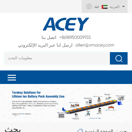
العربية
لغة :
+8618950009155
اتصل بنا
allen@xmacey.com
ارسل لنا عبر البريد الإلكتروني
بحث
الصفحة الرئيسية
بحث
/