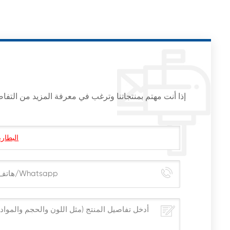
إذا أنت مهتم بمنتجاتنا وترغب في معرفة المزيد من التف
موجة خلية العملة الربيع (بلفيل غسالات) عن 032