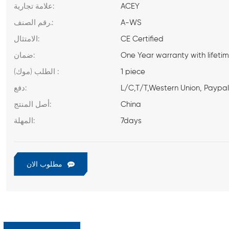
ACEY
علامة تجارية:
A-WS
رقم الصنف.:
CE Certified
الامتثال:
One Year warranty with lifeti
ضمان:
1 piece
الطلب (موك) :
L/C,T/T,Western Union, Paypa
دفع:
China
أصل المنتج:
7days
المهلة:
مطلوب الان