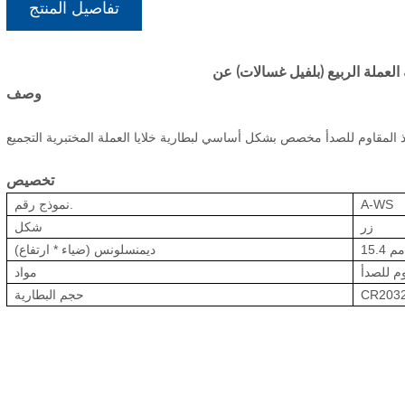
تفاصيل المنتج
وصف
ذ المقاوم للصدأ مخصص بشكل أساسي لبطارية خلايا العملة المختبرية التجميع
تخصيص
A-WS
نموذج رقم.
زر
شكل
ديمنسلونس (ضياء * ارتفاع)
وم للصدأ
مواد
CR203
حجم البطارية