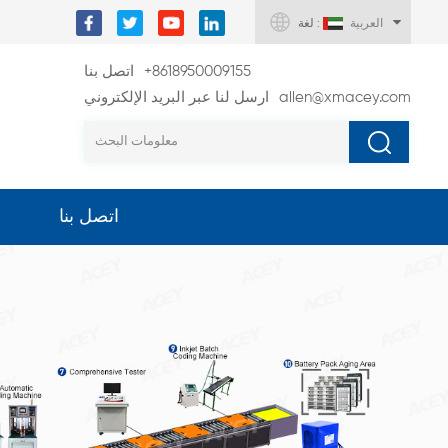
العربية
لغة :
+8618950009155
اتصل بنا
allen@xmacey.com
ارسل لنا عبر البريد الإلكتروني
اتصل بنا