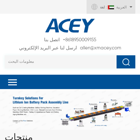
العربية
لغة :
+8618950009155
اتصل بنا
allen@xmacey.com
ارسل لنا عبر البريد الإلكتروني
منتجات