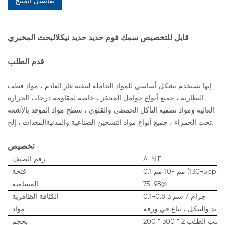
تفاصيل المنتج
قابل للتخصيص سمك فوم حديد حديد نيكلالبحث المخبري
قدم الطلب
إنها تستخدم بشكل أساسي للمواد الحاملة لتنقية غاز العادم ، مواد قطب
البطارية ، جميع أنواع حوامل المحفز ، خاصة لمقاومة درجات الحرارة
العالية ومواد تصفية التآكل الحمضي والقلوي ، سطح مواد الموقد بالأشعة
تحت الحمراء ، جميع أنواع مواد التسخين الصناعية والمدنيةالمعدات ، إلخ.
تخصيص
A-NiF
رقم الصنف.
0.1 مم -10 مم (5-130ppi)
فتحة
75-98@
المسامية
0.1-0.8 جرام / سم 3
الكثافة الظاهرية
حديد والنيكل ، تباع في ورقة
مواد
2 مم ، أو حسب الطلب
بحجم