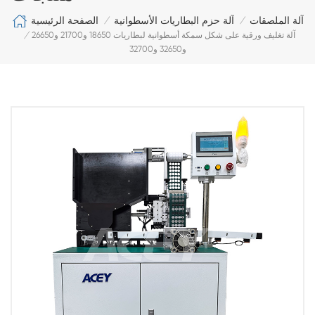
الصفحة الرئيسية
آلة الملصقات
آلة حزم البطاريات الأسطوانية
/
/
آلة تغليف ورقية على شكل سمكة أسطوانية لبطاريات 18650 و21700 و26650
/
و32650 و32700