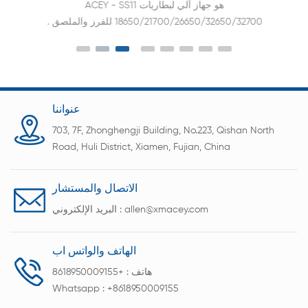
ACEY - SS11 هو جهاز آلي لبطاريات
18650/21700/26650/32650/32700 للفرز والملصق .
لقد كان ملصقًا فعالًا من حيث التكلفة ومجموعة من
المعدات المتكاملة للفرز. يتم تحميل الآلتين واستلامهما
في نفس الاتجاه. يمكن دمجها مع عملية واحدة أو بشكل
منفصل.
عنواننا
703, 7F, Zhonghengji Building, No.223, Qishan North
Road, Huli District, Xiamen, Fujian, China
الاتصال والمستشار
allen@xmacey.com
البريد الإلكتروني :
الهاتف والواتس اب
هاتف :
+8618950009155
Whatsapp :
+8618950009155