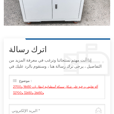
اترك رسالة
إذا أنت مهتم بمنتجاتنا وترغب في معرفة المزيد من
التفاصيل ، يرجى ترك رسالة هنا ، وسنقوم بالرد عليك في
أقرب وقت ممكن
موضوع :
آلة تغليف ورقية على شكل سمكة أسطوانية لبطاريات 18650 و21700
و26650 و32650 و32700