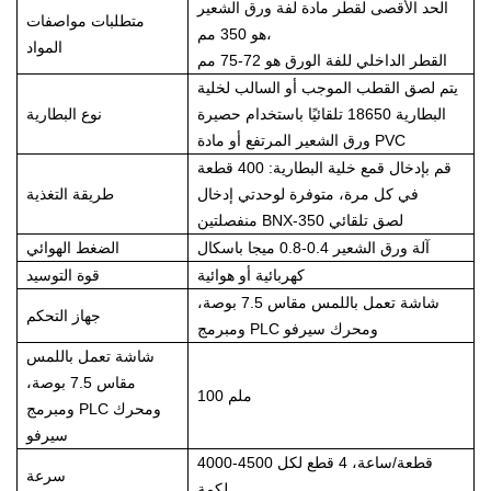
الحد الأقصى لقطر مادة لفة ورق الشعير
متطلبات مواصفات
هو 350 مم،
المواد
القطر الداخلي للفة الورق هو 72-75 مم
يتم لصق القطب الموجب أو السالب لخلية
البطارية 18650 تلقائيًا باستخدام حصيرة
نوع البطارية
ورق الشعير المرتفع أو مادة PVC
قم بإدخال قمع خلية البطارية: 400 قطعة
في كل مرة، متوفرة لوحدتي إدخال
طريقة التغذية
منفصلتين BNX-350 لصق تلقائي
آلة ورق الشعير 0.4-0.8 ميجا باسكال
الضغط الهوائي
كهربائية أو هوائية
قوة التوسيد
شاشة تعمل باللمس مقاس 7.5 بوصة،
جهاز التحكم
ومبرمج PLC ومحرك سيرفو
شاشة تعمل باللمس
مقاس 7.5 بوصة،
100 ملم
ومبرمج PLC ومحرك
سيرفو
4000-4500 قطعة/ساعة، 4 قطع لكل
سرعة
لكمة