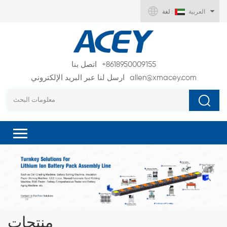
العربية
لغة :
+8618950009155
اتصل بنا
allen@xmacey.com
ارسل لنا عبر البريد الإلكتروني
منتجات