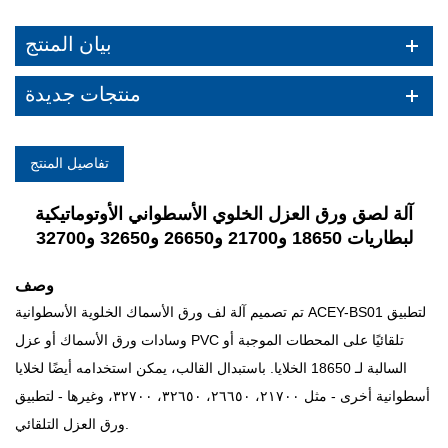
بيان المنتج
منتجات جديدة
تفاصيل المنتج
آلة لصق ورق العزل الخلوي الأسطواني الأوتوماتيكية
لبطاريات 18650 و21700 و26650 و32650 و32700
وصف
تم تصميم آلة لف ورق الأسماك الخلوية الأسطوانية ACEY-BS01 لتطبيق
وسادات ورق الأسماك أو عزل PVC تلقائيًا على المحطات الموجبة أو
السالبة لـ 18650
الخلايا. باستبدال القالب، يمكن استخدامه أيضًا لخلايا
أسطوانية أخرى - مثل ٢١٧٠٠، ٢٦٦٥٠، ٣٢٦٥٠، ٣٢٧٠٠، وغيرها - لتطبيق
ورق العزل التلقائي.