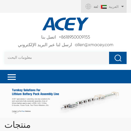
العربية
لغة :
+8618950009155
اتصل بنا
allen@xmacey.com
ارسل لنا عبر البريد الإلكتروني
منتجات