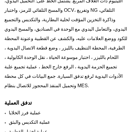
الليثيوم ذات الغلاف المربع. يشتمل الخط على: التحميل اليدوي،
والمسح التلقائي للرمز، واختبار OCV، وتفريغ NG التلقائي،
وذاكرة التخزين المؤقت لخلية البطارية، والتكديس والتجميع
اليدوي، والتعامل اليدوي مع الوحدة في الصناديق، والمسح اليدوي
للكود ووضع العلامات عليه، والكشف عن القطبية وعنونة المحطة
الطرفية،
المحطة
التنظيف بالليزر ، وضع قطعة الاتصال اليدوية ،
اللحام بالليزر ، اختبار موسوعة الحياة ، نقل الوحدة الكابولية ،
تجميع الحزمة اليدوية ، الرفع خارج الخط ، عملية تجميع علبة
الأدوات اليدوية لرفع تدفق السيارة. جمع البيانات في كل محطة
وتحميل المنفذ المحجوز للاتصال بنظام MES.
تدفق العملية
عملية فرز الخلايا
عملية التكديس والبثق
عملية اختبار القطبية