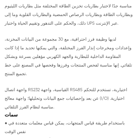
مناسبة جدًا لاختبار بطاريات تخزين الطاقة المختلفة مثل بطاريات الليثيوم
وبطاريات الطاقة وبطاريات الرصاص الحمضية والبطاريات القلوية وما إلى
ذلك، والحكم على التدهور وتقييم الحياة واختبار UPS عبر الإنترنت.
لديها وظيفة فرز احترافية، مع 30 مجموعة من البيانات المخزنة،
وإعدادات ومخرجات إنذار الفرز المختلفة، والتي يمكنها تحديد ما إذا كانت
المقاومة الداخلية للبطارية والجهد الكهربي مؤهلين بسرعة وبشكل
تلقائي. إنها مناسبة لفحص المنتجات وفرزها وفحصها في المصنع على خط
تجميع المنتج.
واجهة اتصال RS232 القياسية، واجهة RS485 اختيارية، تستخدم للتحكم
عن بعد وإحصائيات جمع البيانات وتحليلها؛ واجهة معالج (I/O) اختيارية.
مناسبة لنظام الفرز التلقائي.
سمات
● باستخدام طريقة قياس المتجهات، يمكن قياس معلمات متعددة في
نفس الوقت