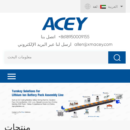
العربية
لغة :
+8618950009155
اتصل بنا
allen@xmacey.com
ارسل لنا عبر البريد الإلكتروني
منتجات