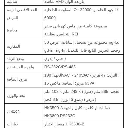
شاشة VFD بأربعة ألوان
شاشة
المقاومة الداخلية Ω : 32000؛ الجهد الخامس:
الحد الأقصى لقيمة
60000
العرض
مجموعة كاملة من ماس كهربائى صفر
معايرة
التخليص. وظيفة REl
30 مجموعة من تسجيل البيانات، عرض ng-lo،
المقارنة
gd-in، ng-hi وحجم الجرس الناتج قابل للتعديل
داخلي / يدوي
وضع الزناد
RS-232C/RS-485
واجهه المستخدم
الجهد: 198VAC ~ 240VAC؛ التردد: 47 هرتز ~
مزود الطاقة
63 هرتز؛ الطاقة: ماكس 15VA
الحجم: 385 ملم (طول) × 249 ملم × 102 ملم
البعد والوزن
(عرض) (عمق)؛ الوزن: 3.5 كجم
HK3500-A خط اختبار كلفن، كابل واجهة
مُكَمِّلات
HK3800 RS232C
مسبار اختبار HK3500-B
خيارات