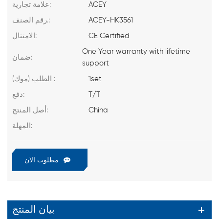
ACEY
علامة تجارية:
ACEY-HK3561
رقم الصنف.:
CE Certified
الامتثال:
One Year warranty with lifetime
ضمان:
support
1set
الطلب (موك) :
T/T
دفع:
China
أصل المنتج:
المهلة:
مطلوب الان
بيان المنتج