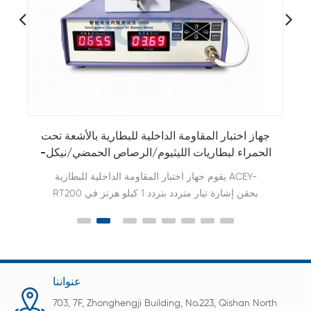
ع
جهاز اختبار جهد البطارية والمقاومة الداخلية بالأشعة
ج
تحت الحمراء HK3560
ا
جهاز اختبار جهد البطارية والأشعة تحت الحمراء ACEY-
HK3560 مناسب للبطاريات ذات المقاومة المنخفضة،
ومجموعات بطاريات الليثيوم ذات السعة الكبيرة،
والتصنيف السريع للمنتجات على خطوط الإنتاج.
عنواننا
703, 7F, Zhonghengji Building, No.223, Qishan North