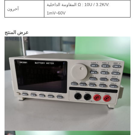
المقاومة الداخلية Ω : 10U / 3.2K/V:
آحرون
1mV~60V
عرض المنتج