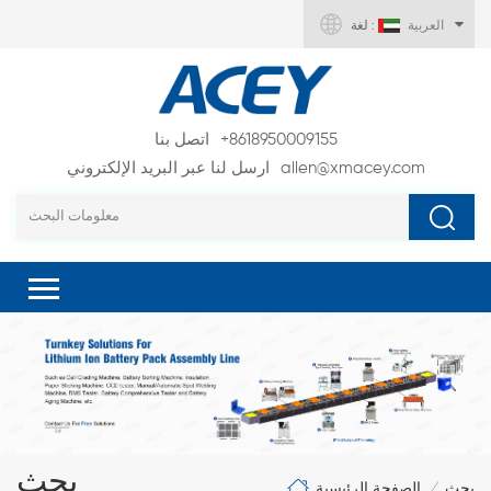
العربية
لغة :
+8618950009155
اتصل بنا
allen@xmacey.com
ارسل لنا عبر البريد الإلكتروني
بحث
الصفحة الرئيسية
بحث
/