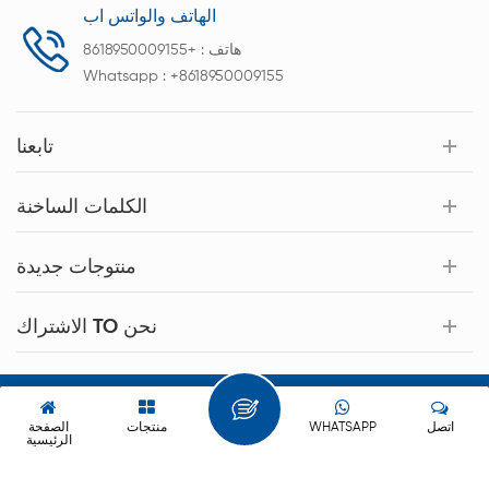
الهاتف والواتس اب
هاتف :
+8618950009155
Whatsapp :
+8618950009155
تابعنا
الكلمات الساخنة
منتوجات جديدة
الاشتراك TO نحن
حقوق النشر © 2026 Xiamen Acey New Energy Technology Co.,Ltd.
كل الحقوق محفوظة.
اتصل
WHATSAPP
منتجات
الصفحة
الرئيسية