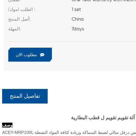
1 set
الطلب (موك) :
China
أصل المنتج:
7days
المهلة:
مطلوب الان
تفاصيل المنتج
لة تقويم تقويم ل قطب البطارية
وصف
 درفل مثالي لضبط السماكة وزيادة كثافة المواد النشطة
ACEY-MRP100L