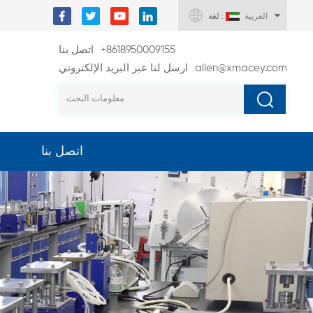
العربية
لغة :
+8618950009155
اتصل بنا
allen@xmacey.com
ارسل لنا عبر البريد الإلكتروني
اتصل بنا