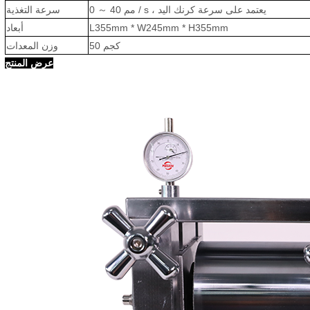
40 مم / s ، يعتمد على سرعة كرنك اليد
～
0
سرعة التغذية
L355mm * W245mm * H355mm
أبعاد
50 كجم
وزن المعدات
عرض المنتج