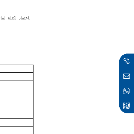
* اعتماد الكتلة المائلة لضبط فجوة الجهاز اللوحي ، والتي تتمتع بضبط ذاتي جيد وضبط عالي دقة.