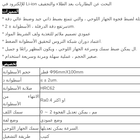
للإلكترود في Li-ion البحث عن البطاريات بعد الطلاء والتجفيف
المميزات
* مرتفع دقة الدرفلة ، الأسطوانة ± 2um.
* عمودي تصميم ملائم للتغذية ولف الشريط المواد
* اعتماد دوران شبكة التروس لتحقيق الأسطوانة الضغط.
* ال يمكن ضبط سمك وسرعة الجهاز اللوحي ، ويكون المظهر رائعًا و جميل.
استخدام.
* صغير الحجم ، عملية سهلة ومرنة وسريعة
تخصيص
قطر Φ96mmX100mm
حجم الأسطوانة
≤ ± 2um.
أسطوانة
ذ
HRC62
صلابة الأسطوانة
الانتهاء من
Ra0.4 او اكثر
الأسطوانة
2 مم ، يمكن تعديل الفجوة
～
0
سمك اللف
وضع عمودي
وضع لفة
السرعة يمكن تعديلها.
سمك الجهاز اللوحي
كتيب
طريقة التشغيل