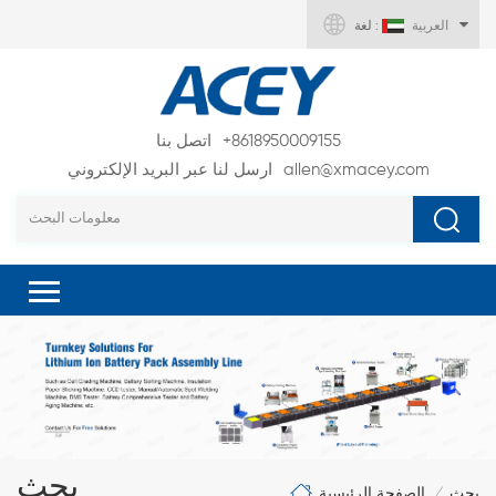
العربية
لغة :
+8618950009155
اتصل بنا
allen@xmacey.com
ارسل لنا عبر البريد الإلكتروني
بحث
الصفحة الرئيسية
بحث
/