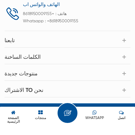
الهاتف والواتس اب
هاتف :
+8618950009155
Whatsapp :
+8618950009155
تابعنا
الكلمات الساخنة
منتوجات جديدة
الاشتراك TO نحن
حقوق النشر © 2026 Xiamen Acey New Energy Technology Co.,Ltd.
كل الحقوق محفوظة.
اتصل
WHATSAPP
منتجات
الصفحة
الرئيسية