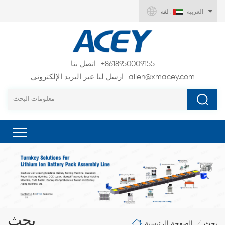
العربية
لغة :
+8618950009155
اتصل بنا
allen@xmacey.com
ارسل لنا عبر البريد الإلكتروني
بحث
الصفحة الرئيسية
بحث
/