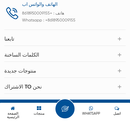
الهاتف والواتس اب
هاتف :
+8618950009155
Whatsapp :
+8618950009155
تابعنا
الكلمات الساخنة
منتوجات جديدة
الاشتراك TO نحن
حقوق النشر © 2026 Xiamen Acey New Energy Technology Co.,Ltd.
كل الحقوق محفوظة.
اتصل
WHATSAPP
منتجات
الصفحة
الرئيسية