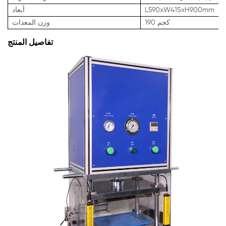
L590xW415xH900mm
أبعاد
190 كجم
وزن المعدات
تفاصيل المنتج