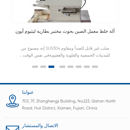
آلة خلط معمل الصين بحوث مختبر بطارية ليثيوم أيون
إنه مصنوع من SUS304 صلب غير قابل للصدأ ومقاوم
للمذيبات الحمضية والقلوية والعضويةفي نفس الوقت ،
يمكن تفريغ برميل الخلط ويمكن تقليب الملاط تحت
التفريغ لتحقيق عدم وجود فقاعات في الطين.
عنواننا
703, 7F, Zhonghengji Building, No.223, Qishan North
Road, Huli District, Xiamen, Fujian, China
الاتصال والمستشار