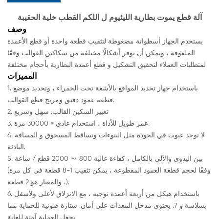
آلة قطع يموت بطارية الليثيوم ل اللكم القطب خلية الحقيبة
وصف
يستخدم الجهاز أسطوانة مضغوطة لتثقيب قطعة واحدة أو قطع الأعمدة
الملفوفة ، ويمكن أن توفر أشكالًا مختلفة من سكاكين القوالب وفقًا
لمتطلبات العملاء لتحقيق التشكيل و قطع أعمدة البطارية بأحجام مختلفة
المميزات
1. باستخدام جهاز تحديد المواقع بالأشعة تحت الحمراء ، وتحديد موضع
قطعة عمود دقيق ومريح قطع القوالب.
2. تغيير السكين القالب. سهل وسريع
3. عمر طويل للأداة ، استخدام عادي ≥ 30000 مرة.
4. لا توجد عيوب في الجودة مثل النتوءات وتساقط المسحوق و المسافة
البادئة.
5. بين اليدوي والآلي بالكامل ، كفاءة عالية 800 ～ 2000 قطع / ساعة
(وفقًا لحجم قطعة العمود المقطوعة ، يمكن تثقيب 1-8 قطعة في كل مرة
، والمعيار هو 2 قطعة).
6. باستخدام هيكل من أربعة أعمدة توجيه ، مع الانزلاق لأعلى ولأسفل
بسلاسة و 7. يحتوي مدخل المعدات على أمان. ستارة ضوئية للحماية مما
يجعل العملية آمنة للغاية