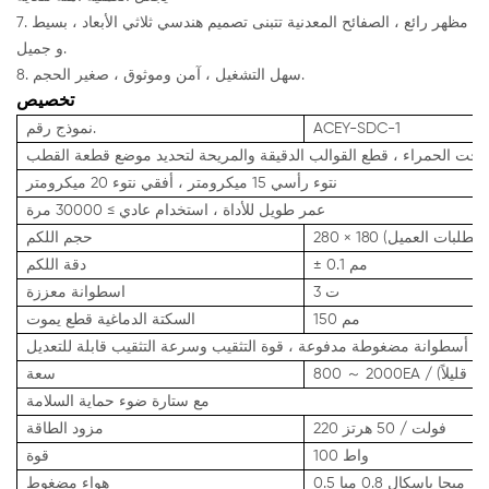
7. مظهر رائع ، الصفائح المعدنية تتبنى تصميم هندسي ثلاثي الأبعاد ، بسيط
و جميل.
8. سهل التشغيل ، آمن وموثوق ، صغير الحجم.
تخصيص
ACEY-SDC-1
نموذج رقم.
ة تحت الحمراء ، قطع القوالب الدقيقة والمريحة لتحديد موضع قطعة القطب
نتوء رأسي 15 ميكرومتر ، أفقي نتوء 20 ميكرومتر
عمر طويل للأداة ، استخدام عادي ≥ 30000 مرة
ب متطلبات العميل)
حجم اللكم
± 0.1 مم
دقة اللكم
3 ت
اسطوانة معززة
150 مم
السكتة الدماغية قطع يموت
ي أسطوانة مضغوطة مدفوعة ، قوة التثقيب وسرعة التثقيب قابلة للتعديل
أقل قليلاً)
سعة
مع ستارة ضوء حماية السلامة
220 فولت / 50 هرتز
مزود الطاقة
100 واط
قوة
0.5 ميجا باسكال 0.8 مبا
هواء مضغوط