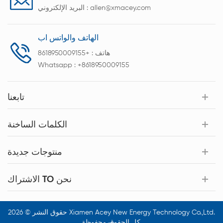
allen@xmacey.com
البريد الإلكتروني :
الهاتف والواتس اب
هاتف :
+8618950009155
Whatsapp :
+8618950009155
تابعنا
الكلمات الساخنة
منتوجات جديدة
الاشتراك TO نحن
حقوق النشر © 2026 Xiamen Acey New Energy Technology Co.,Ltd.
كل الحقوق محفوظة.