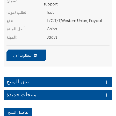
ضمان:
support
1set
الطلب (موك) :
L/C,T/T,Western Union, Paypal
دفع:
China
أصل المنتج:
7days
المهلة:
مطلوب الان
بيان المنتج
منتجات جديدة
تفاصيل المنتج