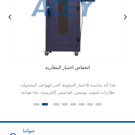
انخفاض اختبار البطارية
هذا آلة مناسبة للاختبار السقوط الحر للهواتف المحمولة،
بطاريات ليثيوم، بوينتس، قواميس إلكترونية، بناء هواتف
إنترفون، CD / MD / MP3، وغيرها من المنتجات
الإلكترونية المستهلك الأخرى و
عنواننا