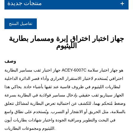
منتجات جديدة
تفاصيل المنتج
جهاز اختبار اختراق إبرة ومسمار بطارية
الليثيوم
وصف
جهاز اختبار ثقب مسامير البطارية ACEY-6007C هو جهاز اختبار سلامة
احترافي يُستخدم لاختبار الاستقرار الحراري وأداء قصر الدائرة الداخلية
لبطاريات الليثيوم في ظروف قاسية عند ثقبها بأشياء حادة. يحاكي هذا
الجهاز سيناريو ثقب حقيقي بإدخال مسامير فولاذية في البطارية بسرعة
وضغط مُتحكم بهما، للكشف عن احتمالية تعرض البطارية لمشاكل تتعلق
بالسلامة، مثل الحريق أو الانفجار أو التسرب. ويُستخدم على نطاق واسع
في البحث والتطوير ومراقبة الجودة واختبار شهادات بطاريات أيون
الليثيوم ومجموعات البطاريات.