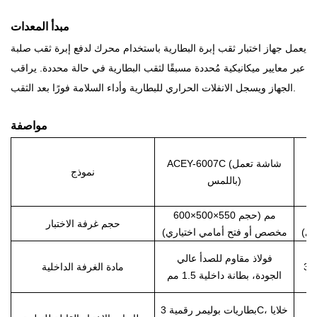
مبدأ المعدات
يعمل جهاز اختبار ثقب إبرة البطارية باستخدام محرك لدفع إبرة ثقب صلبة
عبر معايير ميكانيكية مُحددة مسبقًا لثقب البطارية في حالة محددة. يراقب
الجهاز ويسجل الانفلات الحراري للبطارية وأداء السلامة فورًا بعد الثقب.
مواصفة
عمل
ACEY-6007C (شاشة تعمل
نموذج
باللمس)
 في
م
600×500×550 مم (حجم
حجم غرفة الاختبار
ري)
مخصص أو فتح أمامي اختياري)
فولاذ مقاوم للصدأ عالي
الجودة، بطانة داخلية 2 مم / 3
مادة الغرفة الداخلية
الجودة، بطانة داخلية 1.5 مم
،
بطاريات بوليمر رقمية 3C، خلايا