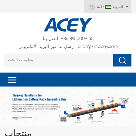
العربية
لغة :
+8618950009155
اتصل بنا
allen@xmacey.com
ارسل لنا عبر البريد الإلكتروني
منتجات