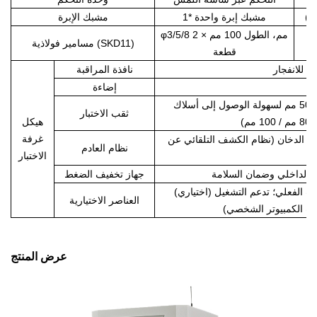
مشبك إبرة واحدة *1
مشبك الإبرة
φ3/5/8 مم، الطول 100 مم × 2
مسامير فولاذية (SKD11)
قطعة
م للانفجار
نافذة المراقبة
إضاءة
يحتوي الجانب الأيمن والجانب الأيمن على فتحات اختبار بقطر 50 مم لسهولة الوصول إلى أسلاك
ثقب الاختبار
هيكل
غرفة
ط الدخان (نظام الكشف التلقائي عن
نظام العادم
الاختبار
 الداخلي وضمان السلامة
جهاز تخفيف الضغط
(اختياري) مراقبة الفيديو: كاميرا عالية الدقة للعرض والتسجيل في الوقت الفعلي؛ تدعم التشغيل
العناصر الاختيارية
ات الكمبيوتر الشخصي)
عرض المنتج