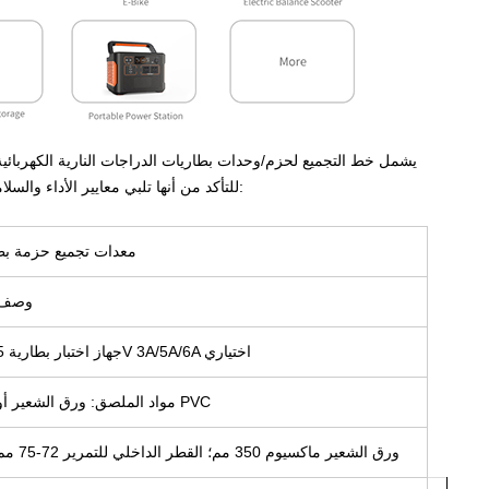
يشمل خط التجميع لحزم/وحدات بطاريات الدراجات النارية الكهربائي
للتأكد من أنها تلبي معايير الأداء والسلامة والجودة. فيما يلي بعض المكونات والعمليات الرئيسية التي يتم تضمينها عادةً:
معدات تجميع حزمة بطار
وصف
جهاز اختبار بطارية 5V 3A/5A/6A اختياري
مواد الملصق: ورق الشعير أو PVC
ورق الشعير ماكسيوم 350 مم؛ القطر الداخلي للتمرير 72-75 مم