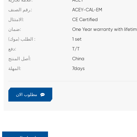
ACEY
علامة تجارية:
ACEY-CAL-EM
رقم الصنف.:
CE Certified
الامتثال:
One Year warranty with lifeti
ضمان:
1 set
الطلب (موك) :
T/T
دفع:
China
أصل المنتج:
7days
المهلة:
مطلوب الان