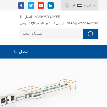
العربية
لغة :
+8618950009155
اتصل بنا
allen@xmacey.com
ارسل لنا عبر البريد الإلكتروني
اتصل بنا